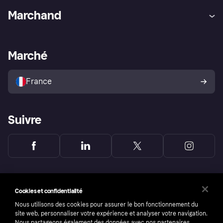
Aide
Réclamations
Marchand
Login
Protection contre la fraude
Support Marchand
Portail développeurs
L'appli shopping de Klarna
Paramètres de confidentialité
Portail Marchand
Statut opérationnel
Marché
Explorez les magasins
Votre droit de rétractation
Vendre avec Klarna
Plateformes et partenaires
Politique de protection de
l’acheteur Klarna
France
Suivre
Cookies et confidentialité
Nous utilisons des cookies pour assurer le bon fonctionnement du
site web, personnaliser votre expérience et analyser votre navigation.
Nous partageons également des données avec nos partenaires