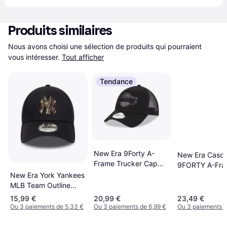
Produits similaires
Nous avons choisi une sélection de produits qui pourraient 
vous intéresser.
Tout afficher
Tendance
New Era 9Forty A-
New Era Casqu
Frame Trucker Cap
9FORTY A-Fr
Los Angeles Lakers
New Era York Yankees
Trucker Sport 
Black
MLB Team Outline
Mariners Cap -
Camo Infill Cap - Noir
15,99 €
20,99 €
23,49 €
Ou 3 paiements de 5,33 €
Ou 3 paiements de 6,99 €
Ou 3 paiements d