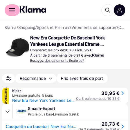
Acheter avec Klarna
Espace entreprises
Klarna
/
Shopping
/
Sports et Plein air
/
Vêtements de supporter
/
Casquettes
New Era Casquette De Baseball York 
Yankees League Essential Eframe 
Neyyan
Comparez les prix de
20,73 €
à
30,95 €
À partir de 3 paiements de 6,91 € avec
Essayez des paiements flexibles*
Recommandé
Prix avec frais de port
SPONSORISÉ
Kickz
30,95 €
Livraison gratuite
,
5 jours
Ou 3 paiements de 10,31 €
New Era New York Yankees League Essential Casquetteuchon Noir - Black - Hommes
Smash-Expert
·
Prix le plus bas
Livraison 6,99 €
20,73 €
Casquette de baseball New Era New York Yankees League Essential Eframe Neyyan - Noir
Ou 3 paiements de 6,91 €