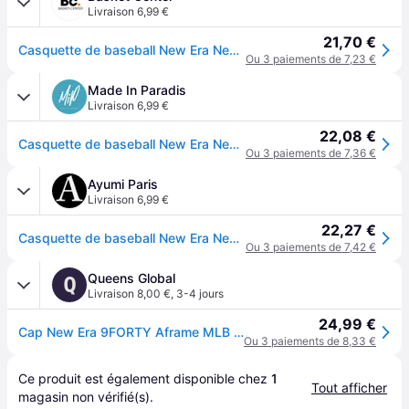
Livraison 6,99 €
21,70 €
Casquette de baseball New Era New York Yankees League Essential Eframe Neyyan - Noir
Ou 3 paiements de 7,23 €
Made In Paradis
Livraison 6,99 €
22,08 €
Casquette de baseball New Era New York Yankees League Essential Eframe Neyyan - Noir
Ou 3 paiements de 7,36 €
Ayumi Paris
Livraison 6,99 €
22,27 €
Casquette de baseball New Era New York Yankees League Essential Eframe Neyyan - Noir
Ou 3 paiements de 7,42 €
Queens Global
Q
Livraison 8,00 €
,
3-4 jours
24,99 €
Cap New Era 9FORTY Aframe MLB League Essential New York Yankees Black Universal
Ou 3 paiements de 8,33 €
Ce produit est également disponible chez 
1
Tout afficher
magasin
 non vérifié(s).