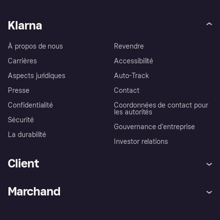
Klarna
À propos de nous
Revendre
Carrières
Accessibilité
Aspects juridiques
Auto-Track
Presse
Contact
Confidentialité
Coordonnées de contact pour
les autorités
Sécurité
Gouvernance d’entreprise
La durabilité
Investor relations
Client
Aide
Réclamations
Marchand
Login
Protection contre la fraude
Support Marchand
Portail développeurs
L'appli shopping de Klarna
Paramètres de confidentialité