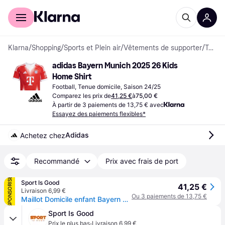
Acheter avec Klarna
Espace entreprises
Klarna
/
Shopping
/
Sports et Plein air
/
Vêtements de supporter
/
Tenues de football
adidas Bayern Munich 2025 26 Kids 
Home Shirt
Football, Tenue domicile, Saison 24/25
Comparez les prix de
41,25 €
à
75,00 €
À partir de 3 paiements de 13,75 € avec
Essayez des paiements flexibles*
Adidas
Achetez chez
Recommandé
Prix avec frais de port
SPONSORISÉ
Sport Is Good
41,25 €
Livraison 6,99 €
Ou 3 paiements de 13,75 €
Maillot Domicile enfant Bayern Munich 2025/26 - Rouge
Sport Is Good
·
Prix le plus bas
Livraison 6,99 €