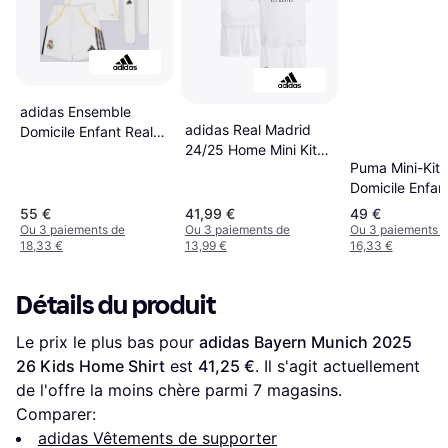
adidas Ensemble
adidas Real Madrid
Domicile Enfant Real
24/25 Home Mini Kit
Madrid 25 26
Puma Mini-Kit
Youth
Domicile Enfa
Match 2025 26
55 €
41,99 €
49 €
Blanc/Azzurro
Ou 3 paiements de
Ou 3 paiements de
Ou 3 paiements 
18,33 €
13,99 €
16,33 €
Détails du produit
Le prix le plus bas pour 
adidas Bayern Munich 2025 
26 Kids Home Shirt
 est 
41,25 €
. Il s'agit actuellement 
de l'offre la moins chère parmi 
7
 magasins.
Comparer:
adidas Vêtements de supporter