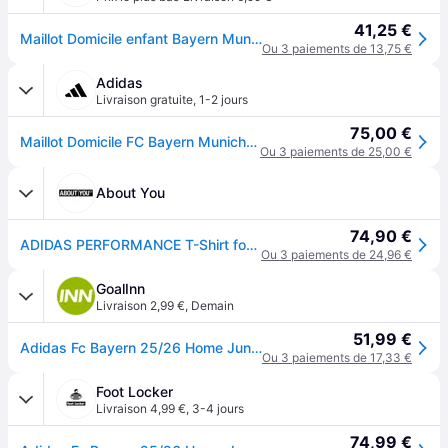
41,25 €
Maillot Domicile enfant Bayern Munich 2025/26 - Rouge
Ou 3 paiements de 13,75 €
Adidas
Livraison gratuite
,
1-2 jours
75,00 €
Maillot Domicile FC Bayern Munich 25/26 Enfants
Ou 3 paiements de 25,00 €
About You
74,90 €
ADIDAS PERFORMANCE T-Shirt fonctionnel 'FC Bayern München Home 25-26' rouge / blanc
Ou 3 paiements de 24,96 €
GoalInn
Livraison 2,99 €
,
Demain
51,99 €
Adidas Fc Bayern 25/26 Home Junior Short Sleeve T-shirt Rouge 9-10 Years Enfants
Ou 3 paiements de 17,33 €
Foot Locker
Livraison 4,99 €
,
3-4 jours
74,99 €