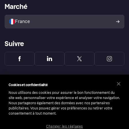
Portail Marchand
Statut opérationnel
Marché
Explorez les magasins
Votre droit de rétractation
Vendre avec Klarna
Plateformes et partenaires
Politique de protection de
l’acheteur Klarna
France
Suivre
Cookies et confidentialité
Nous utilisons des cookies pour assurer le bon fonctionnement du
site web, personnaliser votre expérience et analyser votre navigation.
Nous partageons également des données avec nos partenaires
publicitaires. Vous pouvez gérer vos préférences ou retirer votre
consentement à tout moment.
Changer les réglages