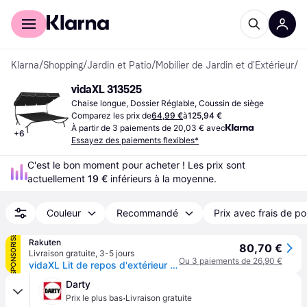
Acheter avec Klarna
Espace entreprises
Klarna
/
Shopping
/
Jardin et Patio
/
Mobilier de Jardin et d'Extérieur
/
C
vidaXL 313525
Chaise longue, Dossier Réglable, Coussin de siège
Comparez les prix de
64,99 €
à
125,94 €
À partir de 3 paiements de 20,03 € avec
+
6
Essayez des paiements flexibles*
C'est le bon moment pour acheter ! Les prix sont 
actuellement 
19 €
 inférieurs à la moyenne.
Couleur
Recommandé
Prix avec frais de po
SPONSORISÉ
Rakuten
80,70 €
Livraison gratuite
,
3-5 jours
Ou 3 paiements de 26,90 €
vidaXL Lit de repos d'extérieur avec auvent et oreiller bleu
Darty
·
Prix le plus bas
Livraison gratuite