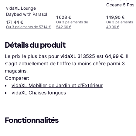
Blanc Cacao Rayé
Oceane 5 Posit
vidaXL Lounge
Marron
Cadre En Alum
Daybed with Parasol
1 628 €
149,90 €
171,44 €
Ou 3 paiements de
Ou 3 paiements 
Ou 3 paiements de 57,14 €
542,66 €
49,96 €
Détails du produit
Le prix le plus bas pour 
vidaXL 313525
 est 
64,99 €
. Il 
s'agit actuellement de l'offre la moins chère parmi 
3
magasins.
Comparer:
vidaXL Mobilier de Jardin et d'Extérieur
vidaXL Chaises longues
Fonctionnalités