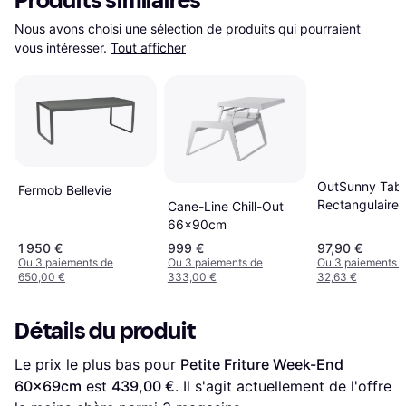
Produits similaires
Nous avons choisi une sélection de produits qui pourraient 
vous intéresser.
Tout afficher
OutSunny Tabl
Fermob Bellevie
Rectangulaire 
Cane-Line Chill-Out
À Lattes 100 x
66x90cm
37 cm
1 950 €
999 €
97,90 €
Ou 3 paiements de
Ou 3 paiements de
Ou 3 paiements 
650,00 €
333,00 €
32,63 €
Détails du produit
Le prix le plus bas pour 
Petite Friture Week-End 
60x69cm
 est 
439,00 €
. Il s'agit actuellement de l'offre 