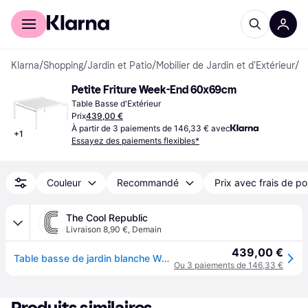
Acheter avec Klarna
Espace entreprises
Klarna
/
Shopping
/
Jardin et Patio
/
Mobilier de Jardin et d'Extérieur
/
T
Petite Friture Week-End 60x69cm
Table Basse d'Extérieur
Prix
439,00 €
À partir de 3 paiements de 146,33 € avec
+
1
Essayez des paiements flexibles*
Couleur
Recommandé
Prix avec frais de po
The Cool Republic
Livraison 8,90 €
,
Demain
439,00 €
Table basse de jardin blanche Week-End - Petite Friture
Ou 3 paiements de 146,33 €