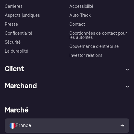
Carrières
Accessibilité
Aspects juridiques
Auto-Track
Presse
Contact
Confidentialité
Coordonnées de contact pour
les autorités
Sécurité
Gouvernance d’entreprise
La durabilité
Investor relations
Client
Aide
Réclamations
Marchand
Login
Protection contre la fraude
Support Marchand
Portail développeurs
L'appli shopping de Klarna
Paramètres de confidentialité
Portail Marchand
Statut opérationnel
Marché
Explorez les magasins
Votre droit de rétractation
Vendre avec Klarna
Plateformes et partenaires
Politique de protection de
l’acheteur Klarna
France