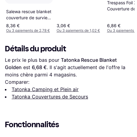
Trespass Foil X
Couverture de 
Salewa rescue blanket
(Taille unique) 
couverture de survie
UTTP583
or 00-
8,36 €
3,06 €
6,86 €
0000002380_999
Ou 3 paiements de 2,78 €
Ou 3 paiements de 1,02 €
Ou 3 paiements d
Détails du produit
Le prix le plus bas pour 
Tatonka Rescue Blanket 
Golden
 est 
6,68 €
. Il s'agit actuellement de l'offre la 
moins chère parmi 
4
 magasins.
Comparer:
Tatonka Camping et Plein air
Tatonka Couvertures de Secours
Fonctionnalités