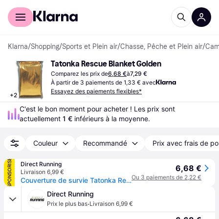
Acheter avec Klarna
Espace entreprises
Klarna
/
Shopping
/
Sports et Plein air
/
Chasse, Pêche et Plein air
/
Camp
Tatonka Rescue Blanket Golden
Comparez les prix de
6,68 €
à
7,29 €
À partir de 3 paiements de 1,33 € avec
Essayez des paiements flexibles*
+
2
C'est le bon moment pour acheter ! Les prix sont 
actuellement 
1 €
 inférieurs à la moyenne.
Couleur
Recommandé
Prix avec frais de po
SPONSORISÉ
Direct Running
6,68 €
Livraison 6,99 €
Ou 3 paiements de 2,22 €
Couverture de survie Tatonka Rettungsdecke - Doré
Direct Running
·
Prix le plus bas
Livraison 6,99 €