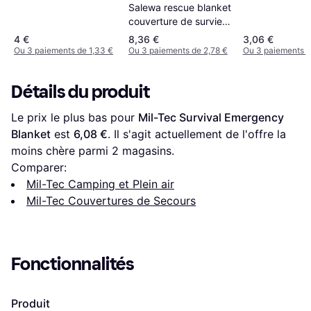
Salewa rescue blanket
couverture de survie
or 00-
4 €
8,36 €
3,06 €
0000002380_999
Ou 3 paiements de 1,33 €
Ou 3 paiements de 2,78 €
Ou 3 paiements d
Détails du produit
Le prix le plus bas pour 
Mil-Tec Survival Emergency 
Blanket
 est 
6,08 €
. Il s'agit actuellement de l'offre la 
moins chère parmi 
2
 magasins.
Comparer:
Mil-Tec Camping et Plein air
Mil-Tec Couvertures de Secours
Fonctionnalités
Produit