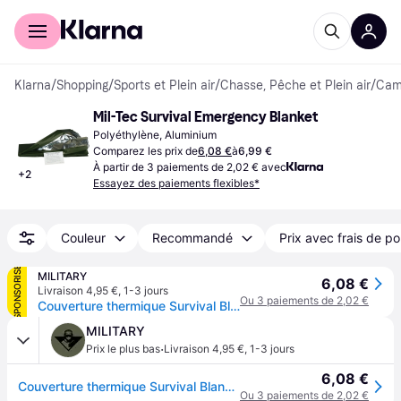
Acheter avec Klarna
Espace entreprises
Klarna
/
Shopping
/
Sports et Plein air
/
Chasse, Pêche et Plein air
/
Camp
Mil-Tec Survival Emergency Blanket
Polyéthylène, Aluminium
Comparez les prix de
6,08 €
à
6,99 €
À partir de 3 paiements de 2,02 € avec
+
2
Essayez des paiements flexibles*
Couleur
Recommandé
Prix avec frais de po
SPONSORISÉ
MILITARY
6,08 €
Livraison 4,95 €
,
1-3 jours
Ou 3 paiements de 2,02 €
Couverture thermique Survival Blanket Mil-Tec - Olive
MILITARY
·
Prix le plus bas
Livraison 4,95 €
,
1-3 jours
6,08 €
Couverture thermique Survival Blanket Mil-Tec - Olive
Ou 3 paiements de 2,02 €