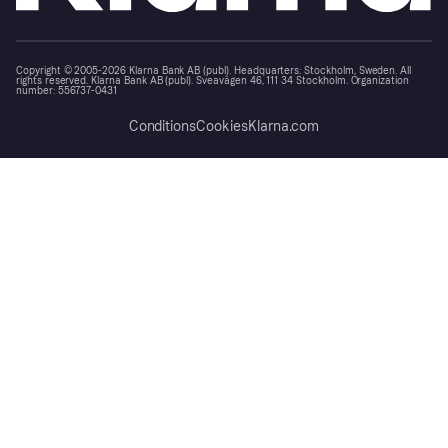
Copyright © 2005-2026 Klarna Bank AB (publ). Headquarters: Stockholm, Sweden. All
rights reserved. Klarna Bank AB (publ). Sveavägen 46, 111 34 Stockholm. Organization
number: 556737-0431
Conditions
Cookies
Klarna.com