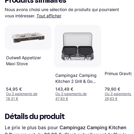
Produits similaires
Nous avons choisi une sélection de produits qui pourraient 
vous intéresser.
Tout afficher
Outwell Appetizer
Maxi Stove
Primus Gravity 
Campingaz Camping
Kitchen 2 Grill & Go
Gas Stove
54,95 €
143,49 €
79,90 €
Ou 3 paiements de
Ou 3 paiements de
Ou 3 paiements 
18,31 €
47,83 €
26,63 €
Détails du produit
Le prix le plus bas pour 
Campingaz Camping Kitchen 