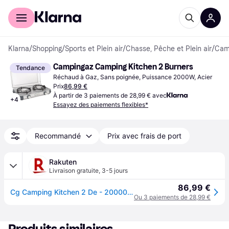
Acheter avec Klarna
Espace entreprises
Klarna
/
Shopping
/
Sports et Plein air
/
Chasse, Pêche et Plein air
/
Camp
Campingaz Camping Kitchen 2 Burners
Tendance
Réchaud à Gaz, Sans poignée, Puissance 2000W, Acier
Prix
86,99 €
À partir de 3 paiements de 28,99 € avec
+
4
Essayez des paiements flexibles*
Recommandé
Prix avec frais de port
Rakuten
Livraison gratuite
,
3-5 jours
86,99 €
Cg Camping Kitchen 2 De - 2000035520
Ou 3 paiements de 28,99 €