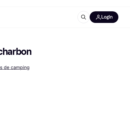
Login
lus d'informations
de bureau
u'est-ce que Klarna?
 charbon
s de camping
catégories