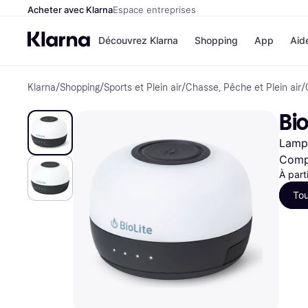
Acheter avec Klarna
Espace entreprises
Découvrez Klarna
Shopping
App
Aid
Klarna
/
Shopping
/
Sports et Plein air
/
Chasse, Pêche et Plein air
/
Options de paiem
Magasins
Toutes les options d
Cdiscoun
Bio
paiement
Airbnb
Payer maintenant
Booking.
Lampe
Paiement en 3 fois
Temu
Paiement à 30 jours
JD Sport
Compa
Klarna sur Apple Pa
À part
Tou
Voir tous les