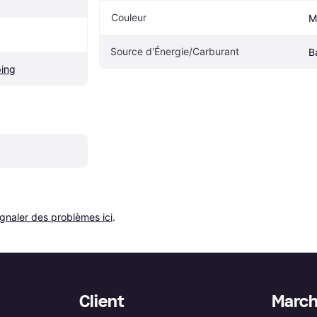
Couleur
M
Source d'Énergie/Carburant
B
ing
ignaler des problèmes ici
.
Client
Marc