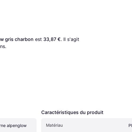
ow gris charbon
 est 
33,87 €
. Il s'agit 
ns.
Caractéristiques du produit
Matériau
erne alpenglow 
P