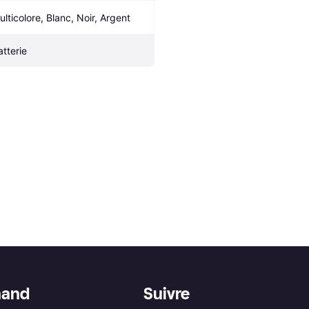
ulticolore, Blanc, Noir, Argent
atterie
hand
Suivre