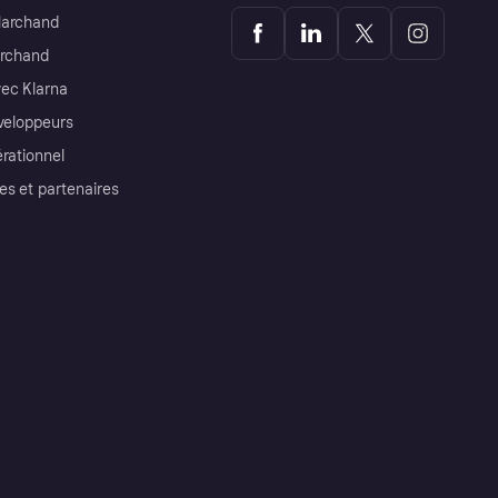
Marchand
archand
ec Klarna
éveloppeurs
érationnel
es et partenaires