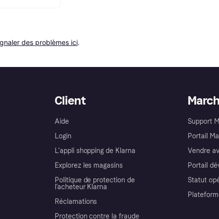
ignaler des problèmes ici
.
Client
Marc
Aide
Support 
Login
Portail M
L'appli shopping de Klarna
Vendre av
Explorez les magasins
Portail d
Politique de protection de
Statut op
l’acheteur Klarna
Plateform
Réclamations
Protection contre la fraude