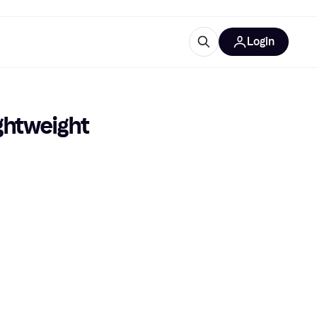
Login
lus d'informations
de bureau
u'est-ce que Klarna?
htweight 
catégories