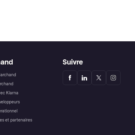
hand
Suivre
Marchand
archand
ec Klarna
éveloppeurs
érationnel
es et partenaires