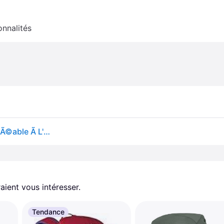
onnalités
Highlander Pack 40l Dry Sack Gros BoÃ®tier ImpermÃ©able Ã L'eau Outdoor Lime Green
aient vous intéresser.
Tendance