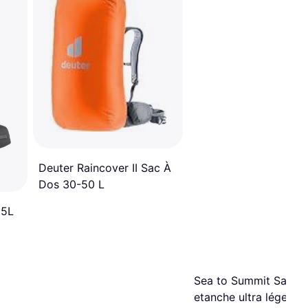
Deuter Raincover II Sac À
Dos 30-50 L
+5L
Sea to Summit Sac
etanche ultra léger ult