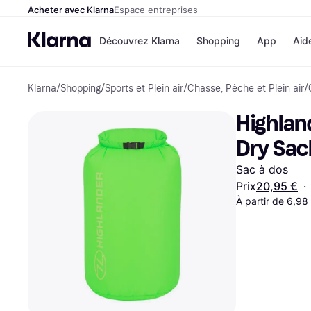
Acheter avec Klarna
Espace entreprises
Découvrez Klarna
Shopping
App
Aid
Klarna
/
Shopping
/
Sports et Plein air
/
Chasse, Pêche et Plein air
/
Options de paiem
Magasins
Toutes les options d
Cdiscoun
Highlan
paiement
Airbnb
Payer maintenant
Booking.
Dry Sac
Paiement en 3 fois
Temu
Paiement à 30 jours
JD Sport
Sac à dos
Klarna sur Apple Pa
Prix
20,95 €
·
À partir de 6,98
Voir tous les