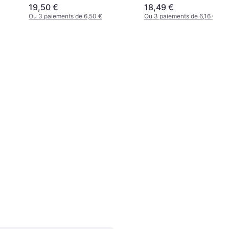
Taille 13L Couleur
19,50 €
18,49 €
TARRAGON
Ou 3 paiements de 6,50 €
Ou 3 paiements de 6,16 €