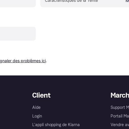
Caractéristiques de la Tente
M
ignaler des problèmes ici
.
Client
Marc
Aide
Support 
Login
Portail M
L'appli shopping de Klarna
Vendre av