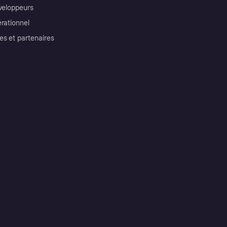
éveloppeurs
érationnel
es et partenaires