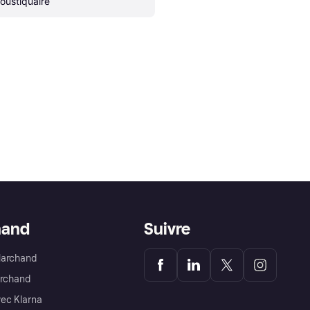
oustiquaire
hand
Suivre
Marchand
archand
ec Klarna