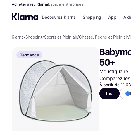
Acheter avec Klarna
Espace entreprises
Découvrez Klarna
Shopping
App
Aid
Klarna
/
Shopping
/
Sports et Plein air
/
Chasse, Pêche et Plein air
/
Options de paiem
Magasins
Toutes les options d
Cdiscoun
Babymoo
paiement
Airbnb
Tendance
Payer maintenant
Booking.
50+
Paiement en 3 fois
Temu
Paiement à 30 jours
JD Sport
Moustiquaire
Klarna sur Apple Pa
Comparez les 
À partir de 11,6
Voir tous les
Tout