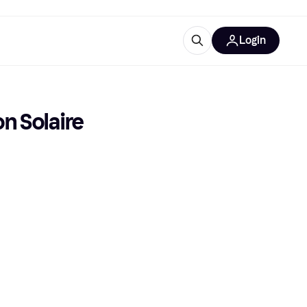
Login
lus d'informations
de bureau
u'est-ce que Klarna?
 Solaire 
catégories