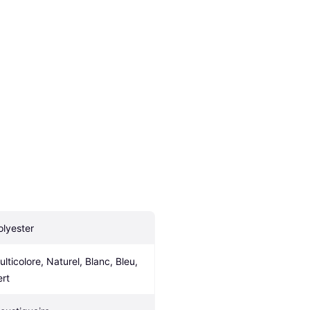
olyester
ulticolore, Naturel, Blanc, Bleu, 
ert