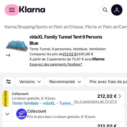
Acheter avec Klarna
Espace entreprises
Klarna
/
Shopping
/
Sports et Plein air
/
Chasse, Pêche et Plein air
/
Camp
vidaXL Family Tunnel Tent 6 Persons 
Blue
Tente Tunnel, 6 personnes, Vestibule, Ventilation
Comparez les prix de
212,02 €
à
331,00 €
+
4
À partir de 3 paiements de 70,67 € avec
Essayez des paiements flexibles*
Versions
Recommandé
Prix avec frais de p
SPONSORISÉ
Cdiscount
212,02 €
Livraison gratuite
,
6-9 jours
Ou 3 paiements de 70,67 €
Tente familiale - vidaXL - Tunnel 6 personnes - Imperméable - 2 chambres - E-port - Bleu
Cdiscount
·
Prix le plus bas
Livraison gratuite
,
6-9 jours
212,02 €