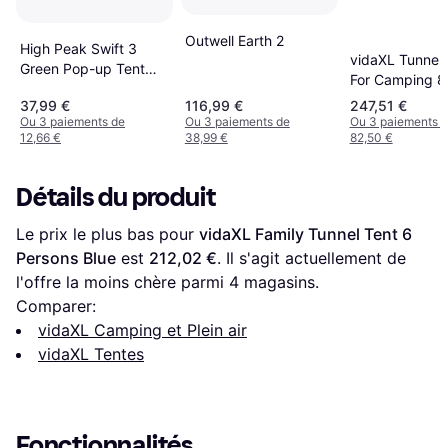
Outwell Earth 2
High Peak Swift 3
vidaXL Tunnel 
Green Pop-up Tent
For Camping 8
10157
37,99 €
116,99 €
247,51 €
Ou 3 paiements de
Ou 3 paiements de
Ou 3 paiements 
12,66 €
38,99 €
82,50 €
Détails du produit
Le prix le plus bas pour 
vidaXL Family Tunnel Tent 6 
Persons Blue
 est 
212,02 €
. Il s'agit actuellement de 
l'offre la moins chère parmi 
4
 magasins.
Comparer:
vidaXL Camping et Plein air
vidaXL Tentes
Fonctionnalités