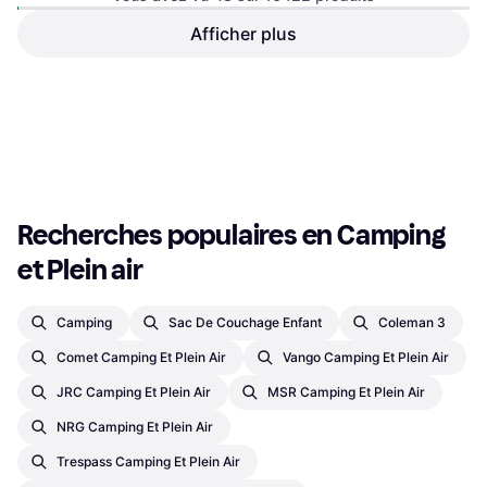
Boucle De Sécurité Noir
Afficher plus
Sac à dos, Nylon
Yeti Tundra 35
Glacière
236,99 €
267,73 €
23,90 €
Ou 3 paiements de 78,99 €
Ou 3 paiements de 7,96 €
4 magasins
7 magasins
1
2
3
...
173
...
343
Recherches populaires en Camping 
et Plein air
Camping
Sac De Couchage Enfant
Coleman 3
Comet Camping Et Plein Air
Vango Camping Et Plein Air
JRC Camping Et Plein Air
MSR Camping Et Plein Air
NRG Camping Et Plein Air
Trespass Camping Et Plein Air