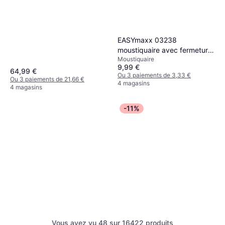
EASYmaxx 03238
moustiquaire avec fermeture
Moustiquaire
aimantée
9,99 €
64,99 €
Ou 3 paiements de 3,33 €
Ou 3 paiements de 21,66 €
4 magasins
4 magasins
-11%
Vous avez vu 48 sur 16422 produits
Salomon Custom Quiver