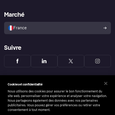
Support Marchand
Portail développeurs
L'appli shopping de Klarna
Paramètres de confidentialité
Portail Marchand
Statut opérationnel
Marché
Explorez les magasins
Votre droit de rétractation
Vendre avec Klarna
Plateformes et partenaires
Politique de protection de
l’acheteur Klarna
France
Suivre
Cookies et confidentialité
Nous utilisons des cookies pour assurer le bon fonctionnement du
site web, personnaliser votre expérience et analyser votre navigation.
Nous partageons également des données avec nos partenaires
publicitaires. Vous pouvez gérer vos préférences ou retirer votre
consentement à tout moment.