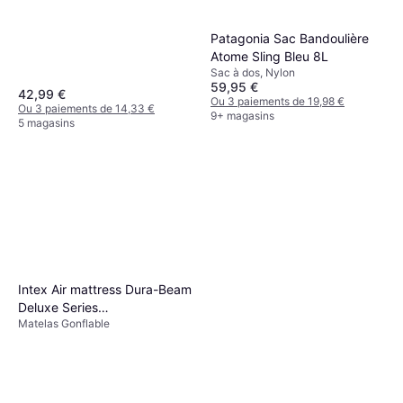
Patagonia Sac Bandoulière
Atome Sling Bleu 8L
Sac à dos, Nylon
59,95 €
42,99 €
Ou 3 paiements de 19,98 €
Ou 3 paiements de 14,33 €
9+ magasins
5 magasins
Intex Air mattress Dura-Beam
Deluxe Series
Matelas Gonflable
203x152x46cm