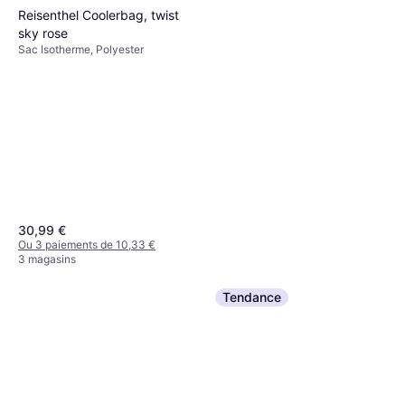
Reisenthel Coolerbag, twist
sky rose
Sac Isotherme, Polyester
30,99 €
Ou 3 paiements de 10,33 €
3 magasins
Tendance
Nemo Equipment Tensor All-
Season Matelas Gonflable