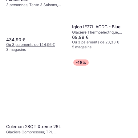
3 personnes, Tente 3 Saisons,
Ventilation
Igloo IE27L ACDC - Blue
Glacière Thermoelectrique,
69,99 €
12/230 V, Polypropylène,
434,90 €
Plastique
Ou 3 paiements de 23,33 €
Ou 3 paiements de 144,96 €
5 magasins
3 magasins
-18%
Coleman 28QT Xtreme 26L
Glacière Compresseur, TPU
(Polyuréthane Thermoplastique)