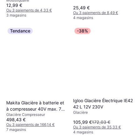
Moustiquaire
12,99 €
25,49 €
Ou 3 paiements de 4,33 €
Ou 3 paiements de 8,49 €
3 magasins
4 magasins
Tendance
-38%
Igloo Glacière Électrique IE42
Makita Glacière à batterie et
42 L 12V 230V
à compresseur 40V max. 7
Glacière
Glacière Compresseur
litres (sans batterie, sans
498,43 €
chargeur)
105,99 €
172,03 €
Ou 3 paiements de 166,14 €
Ou 3 paiements de 35,33 €
7 magasins
4 magasins