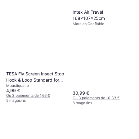
179,99 €
183 x 51 x 9 cm
Ou 3 paiements de 59,99 €
Intex Air Travel
4 magasins
168x107x25cm
Matelas Gonflable
TESA Fly Screen Insect Stop
Hook & Loop Standard for
Moustiquaire
Windows 100cm x 100cm
4,99 €
30,99 €
Ou 3 paiements de 1,66 €
Ou 3 paiements de 10,33 €
5 magasins
6 magasins