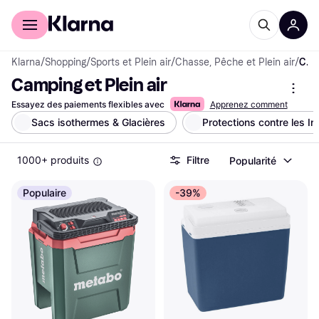
Acheter avec Klarna
Espace entreprises
Klarna
/
Shopping
/
Sports et Plein air
/
Chasse, Pêche et Plein air
/
Camping et Plein air
Camping et Plein air
Essayez des paiements flexibles avec
Apprenez comment
Sacs isothermes & Glacières
Protections contre les I
1000+ produits
Filtre
Popularité
Populaire
-39%