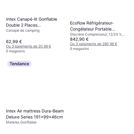
Intex Canapé-lit Gonflable
Ecoflow Réfrigérateur-
Double 2 Places
Congélateur Portable
Canapé de camping
203x224x66
Glacière Compresseur, 12/24 V,
GLACIER Classic
842,90 €
Avec prise USB intégrée,
62,99 €
Puissance 55W
Ou 3 paiements de 280,96 €
Ou 3 paiements de 20,99 €
9 magasins
5 magasins
Tendance
Intex Air mattress Dura-Beam
Deluxe Series 191x99x46cm
Matelas Gonflable