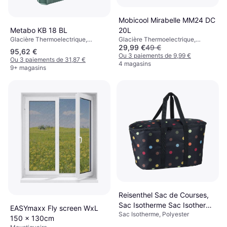
Mobicool Mirabelle MM24 DC
Metabo KB 18 BL
20L
Glacière Thermoelectrique,
Glacière Thermoelectrique,
29,99 €
49 €
Plastique
Plastique
95,62 €
Ou 3 paiements de 9,99 €
Ou 3 paiements de 31,87 €
4 magasins
9+ magasins
Reisenthel Sac de Courses,
Sac Isotherme Sac Isotherme
EASYmaxx Fly screen WxL
Sac Isotherme, Polyester
Sac de Courses isotherme-
150 x 130cm
Noir/pois-UH7009