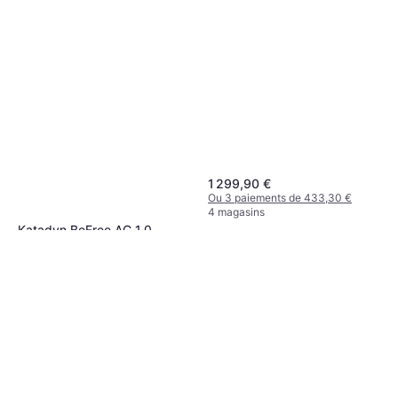
1 299,90 €
Ou 3 paiements de 433,30 €
4 magasins
Katadyn BeFree AC 1,0
Purificateur d'Eau
47,85 €
Ou 3 paiements de 15,95 €
9+ magasins