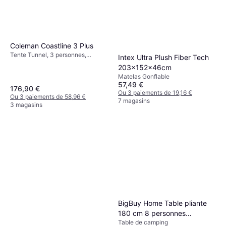
Coleman Coastline 3 Plus
Tente Tunnel, 3 personnes,
Intex Ultra Plush Fiber Tech
Vestibule, Résistant au vent,
203x152x46cm
Ventilation, Espace de couchage
Matelas Gonflable
séparé
57,49 €
176,90 €
Ou 3 paiements de 19,16 €
Ou 3 paiements de 58,96 €
7 magasins
3 magasins
BigBuy Home Table pliante
180 cm 8 personnes
Table de camping
plastique