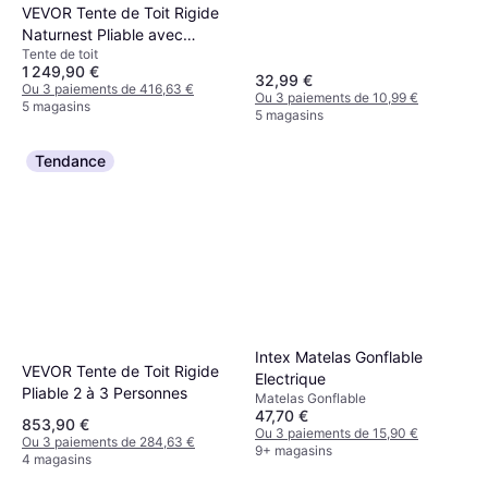
VEVOR Tente de Toit Rigide
Naturnest Pliable avec
Tente de toit
Échelle
1 249,90 €
32,99 €
Ou 3 paiements de 416,63 €
Ou 3 paiements de 10,99 €
5 magasins
5 magasins
Tendance
Intex Matelas Gonflable
VEVOR Tente de Toit Rigide
Electrique
Pliable 2 à 3 Personnes
Matelas Gonflable
47,70 €
853,90 €
Ou 3 paiements de 15,90 €
Ou 3 paiements de 284,63 €
9+ magasins
4 magasins