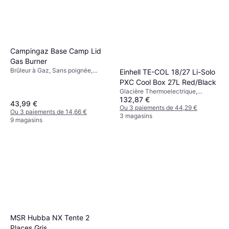
Campingaz Base Camp Lid
Gas Burner
Brûleur à Gaz, Sans poignée,
Einhell TE-COL 18/27 Li-Solo
Puissance 3200W, Aluminium
PXC Cool Box 27L Red/Black
Glacière Thermoelectrique,
132,87 €
12/230 V, Compartiment
43,99 €
congélateur, Plastique
Ou 3 paiements de 44,29 €
Ou 3 paiements de 14,66 €
3 magasins
9 magasins
MSR Hubba NX Tente 2
Places Gris