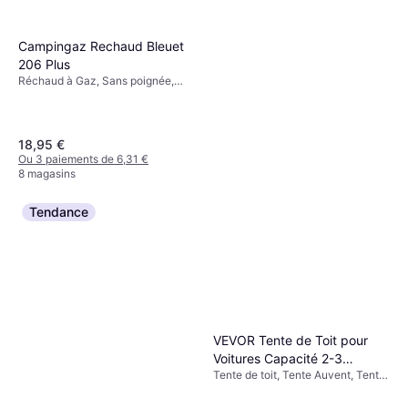
Campingaz Rechaud Bleuet
206 Plus
Réchaud à Gaz, Sans poignée,
Puissance 1250W, Acier
18,95 €
Ou 3 paiements de 6,31 €
8 magasins
Tendance
Millet Baikal 1100 Long Sac
De Couchage
Unisexe
60 €
104,90 €
Ou 3 paiements de 20,00 €
8 magasins
VEVOR Tente de Toit pour
Voitures Capacité 2-3
Tente de toit, Tente Auvent, Tente
Étanche
4 Saisons