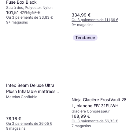
Fuse Box Black
Sac à dos, Polyester, Nylon
101,51 €
114,47 €
334,99 €
Ou 3 paiements de 33,83 €
Ou 3 paiements de 111,66 €
9+ magasins
9+ magasins
Tendance
Intex Beam Deluxe Ultra
Plush Inflatable mattress
Matelas Gonflable
236x152x46cm
Ninja Glacière FrostVault 28
L, blanche FB131EUWH
Glacière Compresseur
168,99 €
78,16 €
Ou 3 paiements de 56,33 €
Ou 3 paiements de 26,05 €
7 magasins
9 magasins