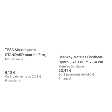
TESA Moustiquaire
STANDARD pour fenêtre, 1,10
Bestway Matelas Gonflable
Moustiquaire
m x 1,30 m
HydroLuxe 1.60 m x 84 cm
Matelas Gonflable
23,41 €
6,10 €
Ou 3 paiements de 7,80 €
Ou 3 paiements de 2,03 €
1 magasin
6 magasins