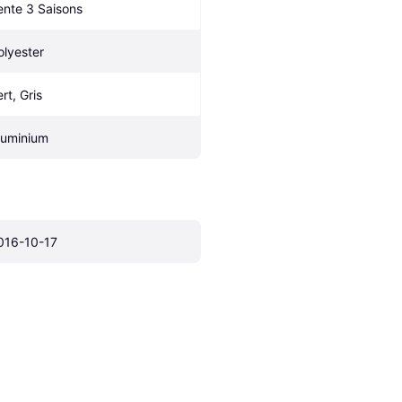
ente 3 Saisons
olyester
rt, Gris
luminium
016-10-17