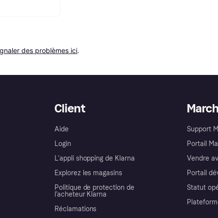
ignaler des problèmes ici
.
Client
Marc
Aide
Support 
Login
Portail M
L'appli shopping de Klarna
Vendre av
Explorez les magasins
Portail d
Politique de protection de
Statut op
l’acheteur Klarna
Plateform
Réclamations