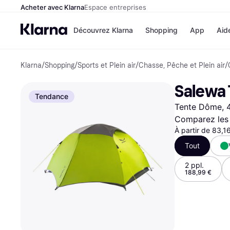
Acheter avec Klarna
Espace entreprises
Découvrez Klarna
Shopping
App
Aid
Klarna
/
Shopping
/
Sports et Plein air
/
Chasse, Pêche et Plein air
/
Options de paiement
Magasins
Toutes les options de 
Cdiscoun
Salewa T
Payer maintenant
Airbnb
Tendance
Paiement en 3 fois
Booking.
Tente Dôme, 4
Paiement à 30 jours
Temu
Klarna sur Apple Pay
JD Sports
Comparez les 
À partir de 83,1
Tout
Voir tous les
2 ppl.
188,99 €