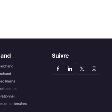
hand
Suivre
Marchand
archand
ec Klarna
éveloppeurs
érationnel
es et partenaires