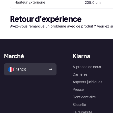
Hauteur Extérieure
205.0 cm
Retour d'expérience
Avez-vous remarqué un problème avec ce produit ? Veuillez 
s
Marché
Klarna
À propos de nous
France
Carrières
Aspects juridiques
Presse
Confidentialité
Sécurité
La durabilité