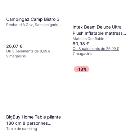
Campingaz Camp Bistro 3
Réchaud à Gaz, Sans poignée,
Intex Beam Deluxe Ultra
Puissance 2200W, Acier
Plush Inflatable mattress
Matelas Gonflable
236x152x46cm
80,98 €
26,07 €
Ou 3 paiements de 26,99 €
Ou 3 paiements de 8,69 €
7 magasins
9 magasins
-18%
BigBuy Home Table pliante
180 cm 8 personnes
Table de camping
plastique