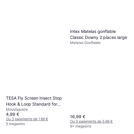
Intex Matelas gonflable
Classic Downy 2 places large
Matelas Gonflable
TESA Fly Screen Insect Stop
Hook & Loop Standard for
Moustiquaire
Windows 100cm x 100cm
4,99 €
16,99 €
Ou 3 paiements de 1,66 €
Ou 3 paiements de 5,66 €
5 magasins
9+ magasins