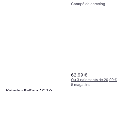
Canapé de camping
203x224x66
62,99 €
Ou 3 paiements de 20,99 €
5 magasins
Katadyn BeFree AC 1,0
Purificateur d'Eau
47,85 €
Ou 3 paiements de 15,95 €
9+ magasins