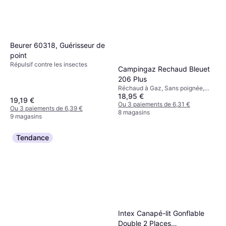
Beurer 60318, Guérisseur de
point
Répulsif contre les insectes
Campingaz Rechaud Bleuet
206 Plus
Réchaud à Gaz, Sans poignée,
18,95 €
Puissance 1250W, Acier
19,19 €
Ou 3 paiements de 6,31 €
Ou 3 paiements de 6,39 €
8 magasins
9 magasins
Tendance
Intex Canapé-lit Gonflable
Double 2 Places