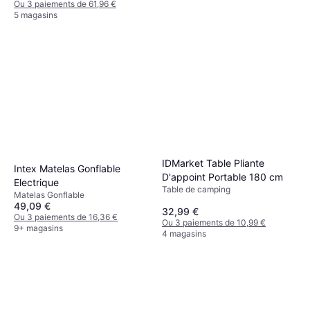
Ou 3 paiements de 61,96 €
5 magasins
Big Agnes Rapide SL
Gonflable, Valeur R 4.8
136,99 €
Ou 3 paiements de 45,66 €
IDMarket Table Pliante
4 magasins
Intex Matelas Gonflable
D'appoint Portable 180 cm
Electrique
Table de camping
Matelas Gonflable
49,09 €
32,99 €
Ou 3 paiements de 16,36 €
Ou 3 paiements de 10,99 €
9+ magasins
4 magasins