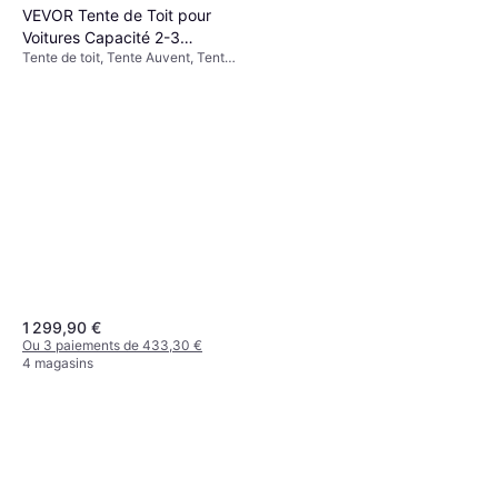
VEVOR Tente de Toit pour
Voitures Capacité 2-3
Tente de toit, Tente Auvent, Tente
Étanche
4 Saisons
1 299,90 €
Ou 3 paiements de 433,30 €
4 magasins