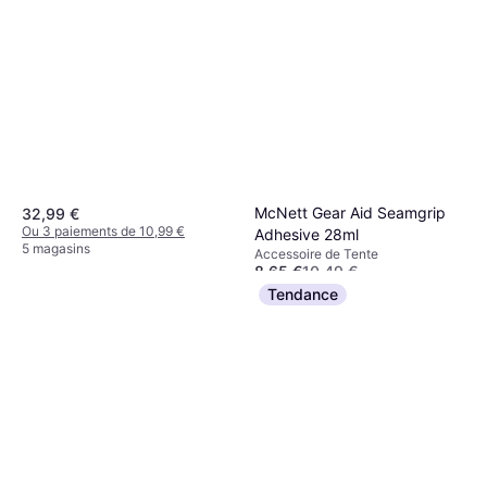
McNett Gear Aid Seamgrip
32,99 €
Ou 3 paiements de 10,99 €
Adhesive 28ml
5 magasins
Accessoire de Tente
8,65 €
10,49 €
Ou 3 paiements de 2,88 €
Tendance
5 magasins