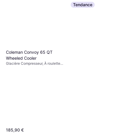
Tendance
Coleman Convoy 65 QT
Wheeled Cooler
Glacière Compresseur, À roulettes,
Acier, TPU (Polyuréthane
Thermoplastique)
185,90 €