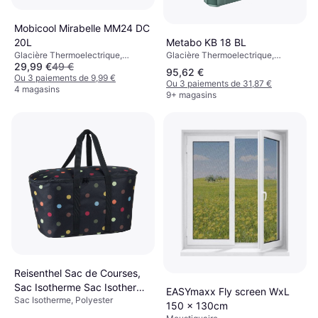
Mobicool Mirabelle MM24 DC
Metabo KB 18 BL
20L
Glacière Thermoelectrique,
Glacière Thermoelectrique,
29,99 €
49 €
Plastique
Plastique
95,62 €
Ou 3 paiements de 9,99 €
Ou 3 paiements de 31,87 €
4 magasins
9+ magasins
Reisenthel Sac de Courses,
Sac Isotherme Sac Isotherme
EASYmaxx Fly screen WxL
Sac Isotherme, Polyester
Sac de Courses isotherme-
150 x 130cm
Noir/pois-UH7009