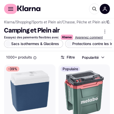
Acheter avec Klarna
Espace entreprises
Klarna
/
Shopping
/
Sports et Plein air
/
Chasse, Pêche et Plein air
/
Camping et Plein air
Camping et Plein air
Essayez des paiements flexibles avec
Apprenez comment
Sacs isothermes & Glacières
Protections contre les I
1000+ produits
Filtre
Popularité
-39%
Populaire