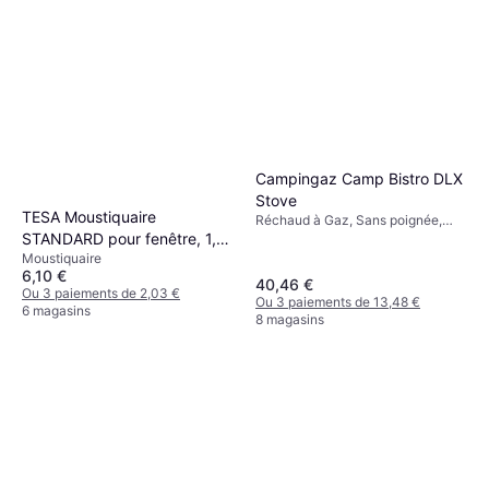
Campingaz Camp Bistro DLX
Stove
TESA Moustiquaire
Réchaud à Gaz, Sans poignée,
STANDARD pour fenêtre, 1,10
Puissance 2200W
Moustiquaire
m x 1,30 m
6,10 €
40,46 €
Ou 3 paiements de 2,03 €
Ou 3 paiements de 13,48 €
6 magasins
8 magasins