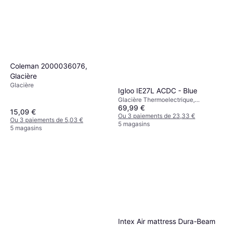
Nemo Equipment Tensor All-
Season Matelas Gonflable
179,99 €
183 x 51 x 9 cm
Ou 3 paiements de 59,99 €
4 magasins
Coleman 2000036076,
Glacière
Glacière
Igloo IE27L ACDC - Blue
Glacière Thermoelectrique,
69,99 €
12/230 V, Polypropylène,
15,09 €
Plastique
Ou 3 paiements de 23,33 €
Ou 3 paiements de 5,03 €
5 magasins
5 magasins
Intex Air mattress Dura-Beam