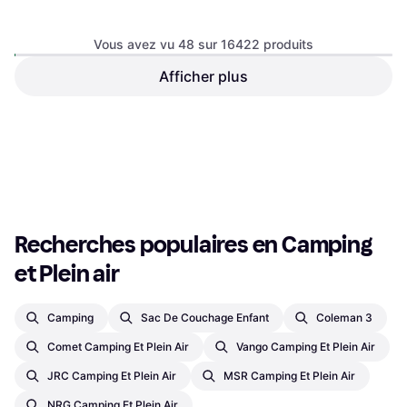
Intex Air mattress Dura-Beam
Deluxe Series 191x99x46cm
Vous avez vu 48 sur 16422 produits
Matelas Gonflable
Afficher plus
EDA Jerrycan 20L
Contenant d'Eau, Plastique, Avec
12,72 €
Robinet
42,99 €
Ou 3 paiements de 4,24 €
Ou 3 paiements de 14,33 €
6 magasins
5 magasins
1
2
3
...
173
...
343
Recherches populaires en Camping 
et Plein air
Camping
Sac De Couchage Enfant
Coleman 3
Comet Camping Et Plein Air
Vango Camping Et Plein Air
JRC Camping Et Plein Air
MSR Camping Et Plein Air
NRG Camping Et Plein Air