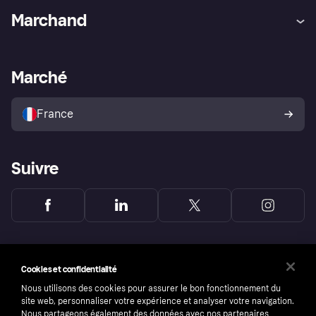
Aide
Réclamations
Marchand
Login
Protection contre la fraude
Support Marchand
Portail développeurs
L'appli shopping de Klarna
Paramètres de confidentialité
Portail Marchand
Statut opérationnel
Marché
Explorez les magasins
Votre droit de rétractation
Vendre avec Klarna
Plateformes et partenaires
Politique de protection de
l’acheteur Klarna
France
Suivre
Cookies et confidentialité
Nous utilisons des cookies pour assurer le bon fonctionnement du
site web, personnaliser votre expérience et analyser votre navigation.
Nous partageons également des données avec nos partenaires