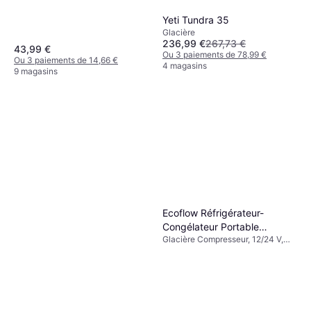
Yeti Tundra 35
Glacière
236,99 €
267,73 €
43,99 €
Ou 3 paiements de 78,99 €
Ou 3 paiements de 14,66 €
4 magasins
9 magasins
Ecoflow Réfrigérateur-
Congélateur Portable
Glacière Compresseur, 12/24 V,
GLACIER Classic
Avec prise USB intégrée,
Puissance 55W