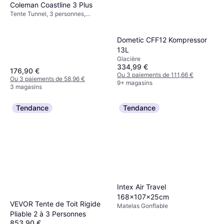
Coleman Coastline 3 Plus
Tente Tunnel, 3 personnes,
Vestibule, Résistant au vent,
Ventilation, Espace de couchage
séparé
Dometic CFF12 Kompressor
13L
Glacière
334,99 €
176,90 €
Ou 3 paiements de 111,66 €
Ou 3 paiements de 58,96 €
9+ magasins
3 magasins
Tendance
Tendance
Intex Air Travel
168x107x25cm
VEVOR Tente de Toit Rigide
Matelas Gonflable
Pliable 2 à 3 Personnes
853,90 €