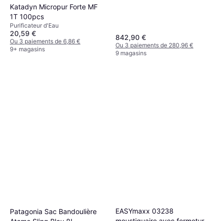
Katadyn Micropur Forte MF
1T 100pcs
Purificateur d'Eau
20,59 €
842,90 €
Ou 3 paiements de 6,86 €
Ou 3 paiements de 280,96 €
9+ magasins
9 magasins
EASYmaxx 03238
Patagonia Sac Bandoulière
moustiquaire avec fermeture