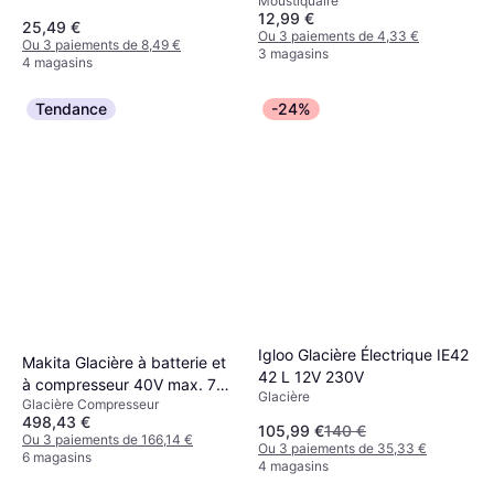
Moustiquaire
12,99 €
25,49 €
Ou 3 paiements de 4,33 €
Ou 3 paiements de 8,49 €
3 magasins
4 magasins
Tendance
-24%
Igloo Glacière Électrique IE42
Makita Glacière à batterie et
42 L 12V 230V
à compresseur 40V max. 7
Glacière
Glacière Compresseur
litres (sans batterie, sans
498,43 €
chargeur)
105,99 €
140 €
Ou 3 paiements de 166,14 €
Ou 3 paiements de 35,33 €
6 magasins
4 magasins