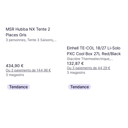
MSR Hubba NX Tente 2
Places Gris
3 personnes, Tente 3 Saisons,
Ventilation
Einhell TE-COL 18/27 Li-Solo
PXC Cool Box 27L Red/Black
Glacière Thermoelectrique,
132,87 €
12/230 V, Compartiment
434,90 €
congélateur, Plastique
Ou 3 paiements de 44,29 €
Ou 3 paiements de 144,96 €
3 magasins
3 magasins
Tendance
Tendance