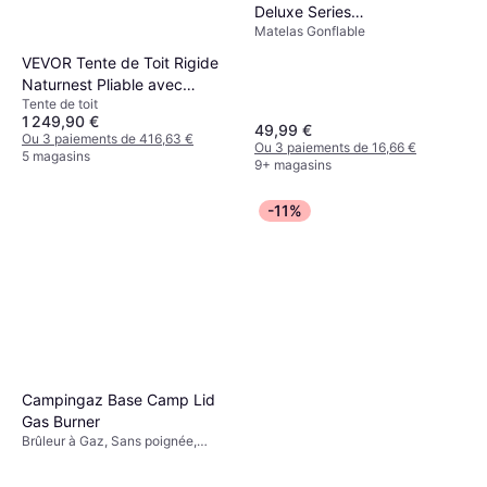
Deluxe Series
Matelas Gonflable
203x152x46cm
VEVOR Tente de Toit Rigide
Naturnest Pliable avec
Tente de toit
Échelle
1 249,90 €
49,99 €
Ou 3 paiements de 416,63 €
Ou 3 paiements de 16,66 €
5 magasins
9+ magasins
-11%
Campingaz Base Camp Lid
Gas Burner
Brûleur à Gaz, Sans poignée,
Puissance 3200W, Aluminium