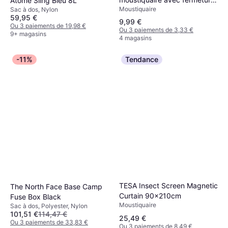
Atome Sling Bleu 8L
Moustiquaire
aimantée
Sac à dos, Nylon
59,95 €
9,99 €
Ou 3 paiements de 19,98 €
Ou 3 paiements de 3,33 €
9+ magasins
4 magasins
-11%
Tendance
TESA Insect Screen Magnetic
The North Face Base Camp
Curtain 90x210cm
Fuse Box Black
Moustiquaire
Sac à dos, Polyester, Nylon
101,51 €
114,47 €
25,49 €
Ou 3 paiements de 33,83 €
Ou 3 paiements de 8,49 €