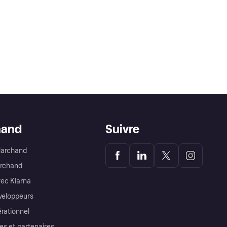
hand
Suivre
Marchand
archand
ec Klarna
éveloppeurs
érationnel
es et partenaires