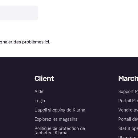
ignaler des problèmes ici
.
Client
Marc
Aide
Support 
Login
Portail M
L'appli shopping de Klarna
Vendre av
Explorez les magasins
Portail d
Politique de protection de
Statut op
l’acheteur Klarna
Plateform