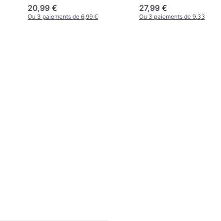
Couleur SURF THE WEB
20,99 €
27,99 €
Ou 3 paiements de 6,99 €
Ou 3 paiements de 9,33 €