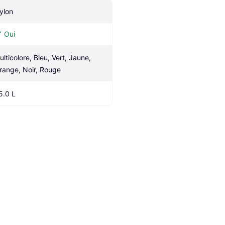
ylon
Oui
ulticolore, Bleu, Vert, Jaune, 
range, Noir, Rouge
5.0 L