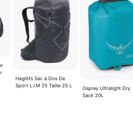
er
r
Haglöfs Sac à Dos De
Sport L.I.M 25 Taille 25 L
Osprey Ultralight Dry
Sack 20L