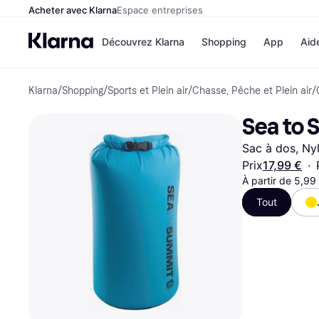
Acheter avec Klarna
Espace entreprises
Découvrez Klarna
Shopping
App
Aid
Klarna
/
Shopping
/
Sports et Plein air
/
Chasse, Pêche et Plein air
/
Options de paiem
Magasins
Toutes les options d
Cdiscoun
Sea to 
paiement
Airbnb
Payer maintenant
Booking.
Sac à dos, Ny
Paiement en 3 fois
Temu
Paiement à 30 jours
JD Sport
Prix
17,99 €
·
Klarna sur Apple Pa
À partir de 5,99
Tout
Voir tous les