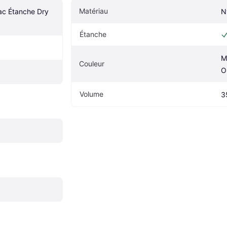
Matériau
c Étanche Dry 
N
Étanche
M
Couleur
O
Volume
3