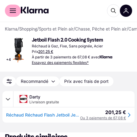
Acheter avec Klarna
Espace entreprises
Klarna
/
Shopping
/
Sports et Plein air
/
Chasse, Pêche et Plein air
/
Camp
Jetboil Flash 2.0 Cooking System
Réchaud à Gaz, Fixe, Sans poignée, Acier
Prix
201,25 €
À partir de 3 paiements de 67,08 € avec
+
4
Essayez des paiements flexibles*
Recommandé
Prix avec frais de port
Darty
Livraison gratuite
201,25 €
Réchaud Réchaud Flash Jetboil Jetboil
Ou 3 paiements de 67,08 €