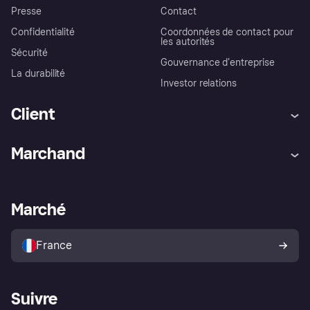
Presse
Contact
Confidentialité
Coordonnées de contact pour
les autorités
Sécurité
Gouvernance d’entreprise
La durabilité
Investor relations
Client
Aide
Réclamations
Marchand
Login
Protection contre la fraude
Support Marchand
Portail développeurs
L'appli shopping de Klarna
Paramètres de confidentialité
Portail Marchand
Statut opérationnel
Marché
Explorez les magasins
Votre droit de rétractation
Vendre avec Klarna
Plateformes et partenaires
Politique de protection de
l’acheteur Klarna
France
Suivre