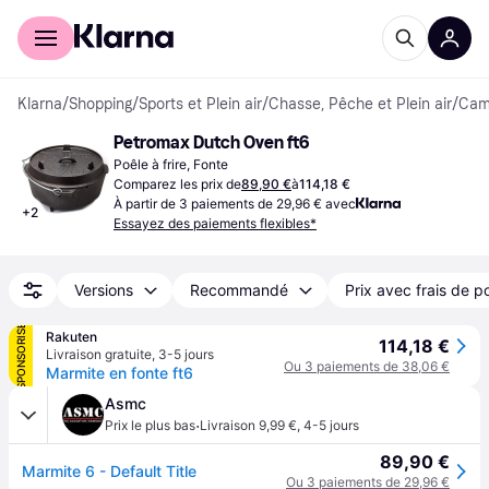
Acheter avec Klarna
Espace entreprises
Klarna
/
Shopping
/
Sports et Plein air
/
Chasse, Pêche et Plein air
/
Camp
Petromax Dutch Oven ft6
Poêle à frire, Fonte
Comparez les prix de
89,90 €
à
114,18 €
À partir de 3 paiements de 29,96 € avec
+
2
Essayez des paiements flexibles*
Versions
Recommandé
Prix avec frais de p
SPONSORISÉ
Rakuten
114,18 €
Livraison gratuite
,
3-5 jours
Ou 3 paiements de 38,06 €
Marmite en fonte ft6
Asmc
·
Prix le plus bas
Livraison 9,99 €
,
4-5 jours
89,90 €
Marmite 6 - Default Title
Ou 3 paiements de 29,96 €