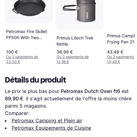
Petromax Fire Skillet
Primus Campfi
FP50h With Two
Primus Litech Trek
Frying Pan 21
Handles
Kettle
100 €
38,99 €
43,49 €
Ou 3 paiements de
Ou 3 paiements de
Ou 3 paiements 
33,33 €
12,99 €
14,49 €
Détails du produit
Le prix le plus bas pour 
Petromax Dutch Oven ft6
 est 
89,90 €
. Il s'agit actuellement de l'offre la moins chère 
parmi 
5
 magasins.
Comparer:
Petromax Camping et Plein air
Petromax Équipements de Cuisine