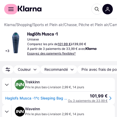
Acheter avec Klarna
Espace entreprises
Klarna
/
Shopping
/
Sports et Plein air
/
Chasse, Pêche et Plein air
/
Camp
Haglöfs Musca -1
Unisexe
Comparez les prix de
101,99 €
à
139,00 €
À partir de 3 paiements de 33,99 € avec
+
3
Essayez des paiements flexibles*
Couleur
Recommandé
Prix avec frais de po
Trekkinn
·
Prix le plus bas
Livraison 2,99 €
,
14 jours
101,99 €
Haglofs Musca -1ºc Sleeping Bag Bleu Short / Left Zipper
Ou 3 paiements de 33,99 €
WaveInn
·
Prix le plus bas
Livraison 2,99 €
,
14 jours