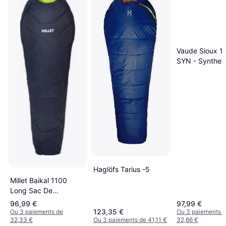
Vaude Sioux 10
SYN - Syntheti
Sleeping Bag
Haglöfs Tarius -5
Millet Baikal 1100
Long Sac De
Couchage
96,99 €
97,99 €
123,35 €
Ou 3 paiements de
Ou 3 paiements 
32,33 €
Ou 3 paiements de 41,11 €
32,66 €