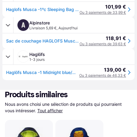
101,99 €
Haglofs Musca -1ºc Sleeping Bag Bleu Short / Left Zipper
Ou 3 paiements de 33,99 €
Alpinstore
A
Livraison 5,69 €
,
Aujourd'hui
118,91 €
Sac de couchage HAGLOFS Musca -1 (Midnight Blue/Mint)
Ou 3 paiements de 39,63 €
Haglöfs
1-3 jours
139,00 €
Haglöfs Musca -1 Midnight blue/Mint - 175L
Ou 3 paiements de 46,33 €
Produits similaires
Nous avons choisi une sélection de produits qui pourraient 
vous intéresser.
Tout afficher