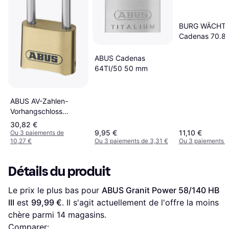
BURG WÄCHT
Cadenas 70.8
Fermeture Diff
ABUS Cadenas
64TI/50 50 mm
ABUS AV-Zahlen-
Vorhangschloss
180IB/50HB/SB
30,82 €
9,95 €
11,10 €
Ou 3 paiements de
10,27 €
Ou 3 paiements de 3,31 €
Ou 3 paiements d
Détails du produit
Le prix le plus bas pour 
ABUS Granit Power 58/140 HB 
III
 est 
99,99 €
. Il s'agit actuellement de l'offre la moins 
chère parmi 
14
 magasins.
Comparer: