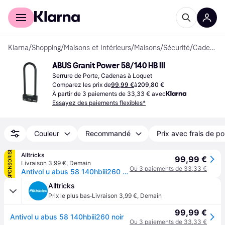
Acheter avec Klarna
Espace entreprises
Klarna
/
Shopping
/
Maisons et Intérieurs
/
Maisons
/
Sécurité
/
Cadenas
ABUS Granit Power 58/140 HB III
Serrure de Porte, Cadenas à Loquet
Comparez les prix de
99,99 €
à
209,80 €
À partir de 3 paiements de 33,33 € avec
Essayez des paiements flexibles*
Couleur
Recommandé
Prix avec frais de po
SPONSORISÉ
Alltricks
99,99 €
Livraison 3,99 €
,
Demain
Ou 3 paiements de 33,33 €
Antivol u abus 58 140hbiii260 noir
Alltricks
·
Prix le plus bas
Livraison 3,99 €
,
Demain
99,99 €
Antivol u abus 58 140hbiii260 noir
Ou 3 paiements de 33,33 €