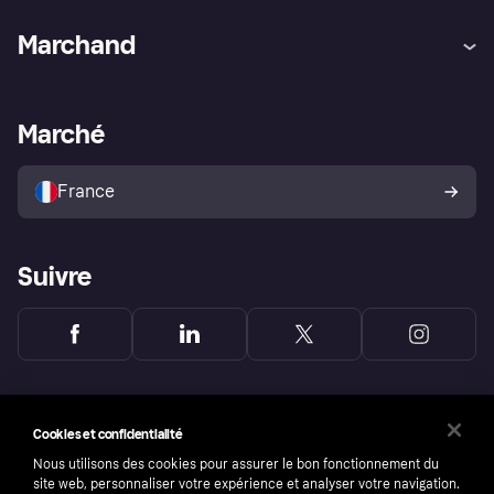
Aide
Réclamations
Marchand
Login
Protection contre la fraude
Support Marchand
Portail développeurs
L'appli shopping de Klarna
Paramètres de confidentialité
Portail Marchand
Statut opérationnel
Marché
Explorez les magasins
Votre droit de rétractation
Vendre avec Klarna
Plateformes et partenaires
Politique de protection de
l’acheteur Klarna
France
Suivre
Cookies et confidentialité
Nous utilisons des cookies pour assurer le bon fonctionnement du
site web, personnaliser votre expérience et analyser votre navigation.