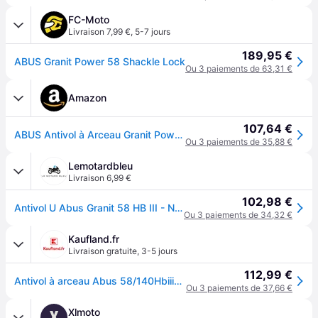
FC-Moto
Livraison 7,99 €
,
5-7 jours
189,95 €
ABUS Granit Power 58 Shackle Lock
Ou 3 paiements de 63,31 €
Amazon
107,64 €
ABUS Antivol à Arceau Granit Power 58/140HBIII - antivol Moto Puissant à Double Verrouillage - Niveau de sécurité 18
Ou 3 paiements de 35,88 €
Lemotardbleu
Livraison 6,99 €
102,98 €
Antivol U Abus Granit 58 HB III - Noir
Ou 3 paiements de 34,32 €
Kaufland.fr
Livraison gratuite
,
3-5 jours
112,99 €
Antivol à arceau Abus 58/140Hbiii260
Ou 3 paiements de 37,66 €
Xlmoto
X