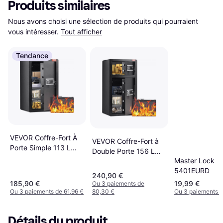
Produits similaires
Nous avons choisi une sélection de produits qui pourraient 
vous intéresser.
Tout afficher
Tendance
VEVOR Coffre-Fort À
VEVOR Coffre-Fort à
Porte Simple 113 L
Double Porte 156 L
Avec Serrure À Clé
Master Lock
avec Serrure à Clé
5401EURD
240,90 €
185,90 €
19,99 €
Ou 3 paiements de
Ou 3 paiements de 61,96 €
80,30 €
Ou 3 paiements d
Détails du produit