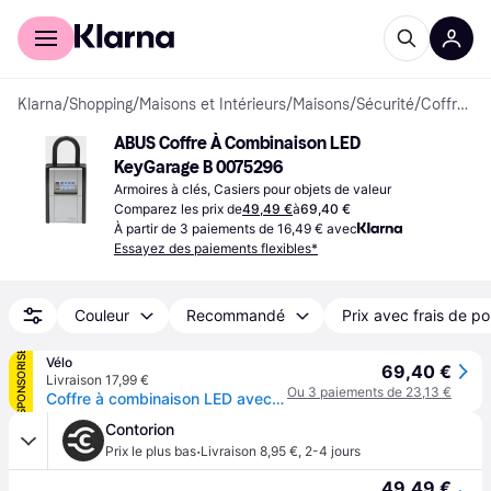
Acheter avec Klarna
Espace entreprises
Klarna
/
Shopping
/
Maisons et Intérieurs
/
Maisons
/
Sécurité
/
Coffres-forts
ABUS Coffre À Combinaison LED 
KeyGarage B 0075296
Armoires à clés, Casiers pour objets de valeur
Comparez les prix de
49,49 €
à
69,40 €
À partir de 3 paiements de 16,49 € avec
Essayez des paiements flexibles*
Couleur
Recommandé
Prix avec frais de po
SPONSORISÉ
Vélo
69,40 €
Livraison 17,99 €
Ou 3 paiements de 23,13 €
Coffre à combinaison LED avec anse Abus Blister - Gris
Contorion
·
Prix le plus bas
Livraison 8,95 €
,
2-4 jours
49,49 €