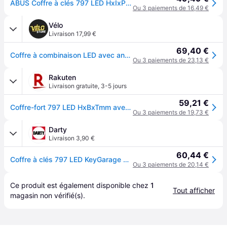
ABUS Coffre à clés 797 LED HxIxP mm avec serrure à code LED
Ou 3 paiements de 16,49 €
Vélo
Livraison 17,99 €
69,40 €
Coffre à combinaison LED avec anse Abus Blister - Gris
Ou 3 paiements de 23,13 €
Rakuten
Livraison gratuite
,
3-5 jours
59,21 €
Coffre-fort 797 LED HxBxTmm avec serrure à combinaison LED ABUS
Ou 3 paiements de 19,73 €
Darty
Livraison 3,90 €
60,44 €
Coffre à clés 797 LED KeyGarage B - 0075296
Ou 3 paiements de 20,14 €
Ce produit est également disponible chez 
1
Tout afficher
magasin
 non vérifié(s).