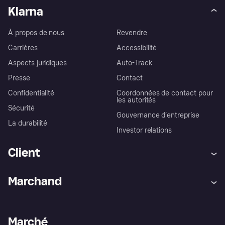
Klarna
À propos de nous
Revendre
Carrières
Accessibilité
Aspects juridiques
Auto-Track
Presse
Contact
Confidentialité
Coordonnées de contact pour
les autorités
Sécurité
Gouvernance d’entreprise
La durabilité
Investor relations
Client
Aide
Réclamations
Marchand
Login
Protection contre la fraude
Support Marchand
Portail développeurs
L'appli shopping de Klarna
Paramètres de confidentialité
Portail Marchand
Statut opérationnel
Marché
Explorez les magasins
Votre droit de rétractation