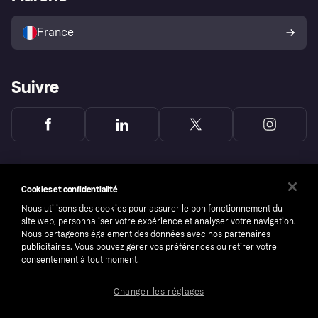
Vendre avec Klarna
Plateformes et partenaires
Politique de protection de
l’acheteur Klarna
France
Suivre
Cookies et confidentialité
Nous utilisons des cookies pour assurer le bon fonctionnement du
site web, personnaliser votre expérience et analyser votre navigation.
Nous partageons également des données avec nos partenaires
publicitaires. Vous pouvez gérer vos préférences ou retirer votre
consentement à tout moment.
Changer les réglages
Copyright © 2005-2026 Klarna Bank AB (publ). Headquarters: Stockholm, Sweden. All
rights reserved. Klarna Bank AB (publ). Sveavägen 46, 111 34 Stockholm. Organization