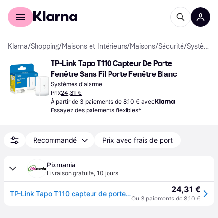
Acheter avec Klarna
Espace entreprises
Klarna
/
Shopping
/
Maisons et Intérieurs
/
Maisons
/
Sécurité
/
Systèmes de Surveillance et d'Alarme
TP-Link Tapo T110 Capteur De Porte 
Fenêtre Sans Fil Porte Fenêtre Blanc
Systèmes d'alarme
Prix
24,31 €
À partir de 3 paiements de 8,10 € avec
Essayez des paiements flexibles*
Recommandé
Prix avec frais de port
Pixmania
Livraison gratuite
,
10 jours
24,31 €
TP-Link Tapo T110 capteur de porte/fenêtre Sans fil Porte/Fenêtre Blanc - Neuf
Ou 3 paiements de 8,10 €