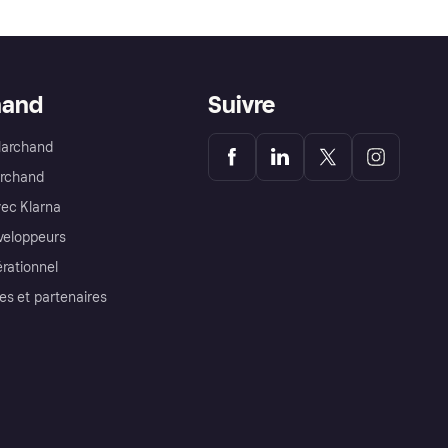
hand
Suivre
Marchand
archand
ec Klarna
éveloppeurs
érationnel
es et partenaires