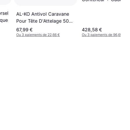
Granit Varié
rsel
AL-KO Antivol Caravane
rque
Pour Tête D'Attelage 50
mm
67,99 €
428,58 €
Ou 3 paiements de 22,66 €
Ou 3 paiements de 96,69 €