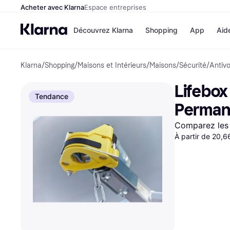
Acheter avec Klarna
Espace entreprises
Découvrez Klarna
Shopping
App
Aid
Klarna
/
Shopping
/
Maisons et Intérieurs
/
Maisons
/
Sécurité
/
Antiv
Options de paiem
Magasins
Toutes les options d
Cdiscoun
Lifebox
paiement
Airbnb
Tendance
Payer maintenant
Booking.
Perman
Paiement en 3 fois
Temu
Paiement à 30 jours
JD Sport
Comparez les 
Klarna sur Apple Pa
À partir de 20,
Voir tous les