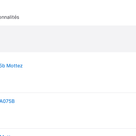
onnalités
75b Mottez
 A075B