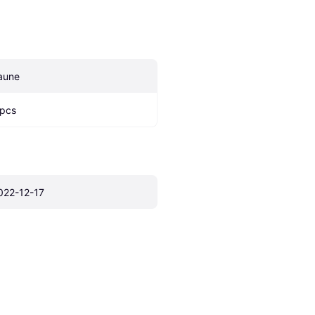
aune
 pcs
022-12-17