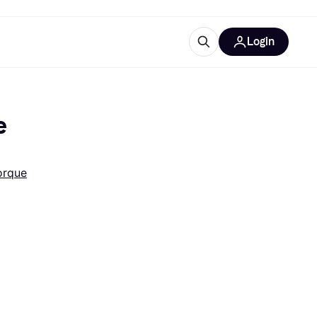
Login
lus d'informations
de bureau
u'est-ce que Klarna?
 
orque
catégories