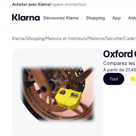
Acheter avec Klarna
Espace entreprises
Découvrez Klarna
Shopping
App
Aid
Klarna
/
Shopping
/
Maisons et Intérieurs
/
Maisons
/
Sécurité
/
Cade
Options de paiem
Magasins
Toutes les options d
Cdiscoun
Oxford 
paiement
Airbnb
Payer maintenant
Booking.
Comparez les 
Paiement en 3 fois
Temu
Paiement à 30 jours
À partir de 27,4
JD Sport
Klarna sur Apple Pa
Tout
Voir tous les