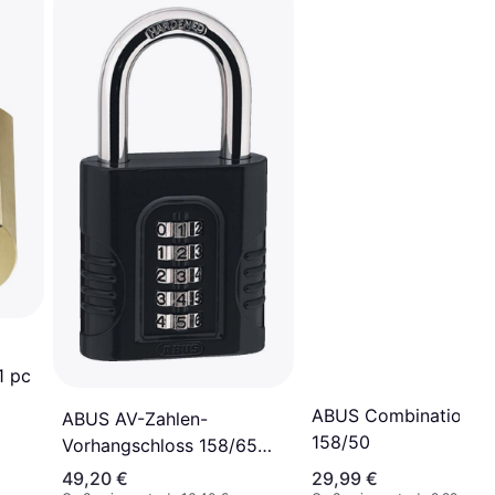
1 pc
ABUS Combination L
ABUS AV-Zahlen-
158/50
Vorhangschloss 158/65
Schwarz
49,20 €
29,99 €