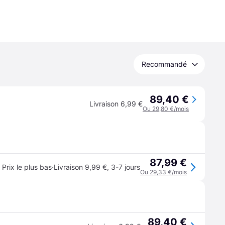
Recommandé
89,40 €
Livraison 6,99 €
Ou 29,80 €/mois
87,99 €
·
Prix le plus bas
Livraison 9,99 €
,
3-7 jours
Ou 29,33 €/mois
89,40 €