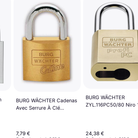
BURG WÄCHTER
m
BURG WÄCHTER Cadenas
ZYL.116PC50/80 Niro 
Avec Serrure À Clé
Quadro 222 40 SB Laiton
2 pcs
7,79 €
24,38 €