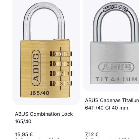
ABUS Cadenas Titaliu
64TI/40 Gl 40 mm
ABUS Combination Lock
165/40
15,95 €
7,12 €