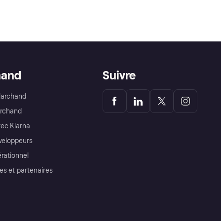
hand
Suivre
Marchand
archand
ec Klarna
éveloppeurs
érationnel
es et partenaires