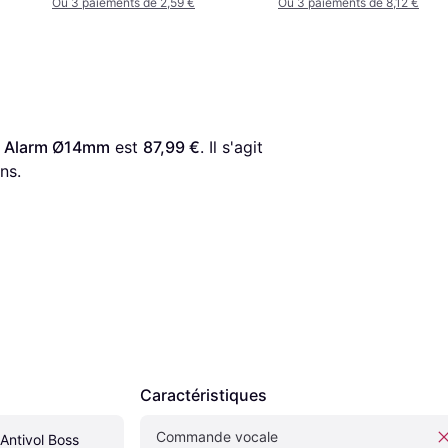
Ou 3 paiements de 2,59 €
Ou 3 paiements de 8,12 €
s Alarm Ø14mm
 est 
87,99 €
. Il s'agit 
ns.
Caractéristiques
Commande vocale
ntivol Boss 