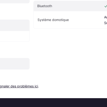
Bluetooth
A
Système domotique
S
ignaler des problèmes ici
.