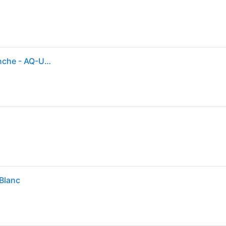
Serrure Intelligente Aqara Smart Lock U200 Lite Blanche - AQ-U200-LITE-KIT-W
 Blanc