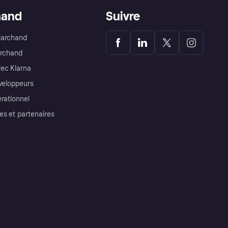
hand
Suivre
Marchand
archand
ec Klarna
éveloppeurs
érationnel
es et partenaires