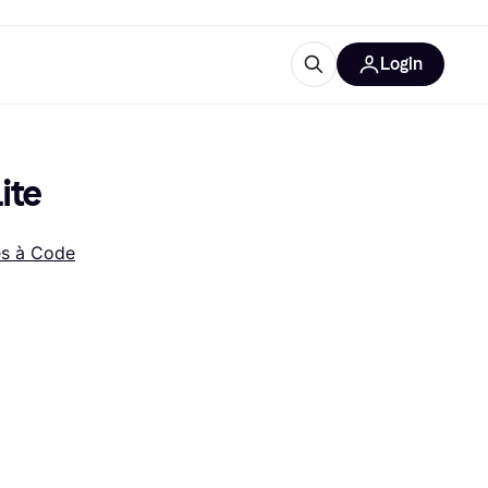
Login
Plus d'informations
de bureau
e
Qu'est-ce que Klarna?
ite
es à Code
catégories