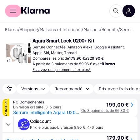
Acheter avec Klarna
Espace entreprises
Klarna
/
Shopping
/
Maisons et Intérieurs
/
Maisons
/
Sécurité
/
Serrures à Code
Aqara Smart Lock U200+ Kit
Serrure Connectée, Amazon Alexa, Google Assistant, 
Apple Siri, Matter, Thread
Comparez les prix de
179,90 €
à
329,90 €
+
1
À partir de 3 paiements de 59,96 € avec
Essayez des paiements flexibles*
Versions
Recommandé
Prix avec frais de p
SPONSORISÉ
PC Componentes
199,00 €
Livraison gratuite
,
3-5 jours
Ou 3 paiements de 66,33 €
Serrure Intelligente Aqara U200 Bluetooth Ouverture Empreinte digitale, Code, NFC, Clé Compatible Matter HomeKit Google Home
Cdiscount
·
Prix le plus bas
Livraison 8,90 €
,
4-6 jours
179,90 €