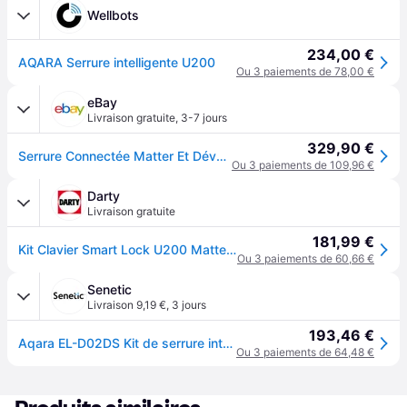
Wellbots
234,00 €
AQARA Serrure intelligente U200
Ou 3 paiements de 78,00 €
eBay
Livraison gratuite
,
3-7 jours
329,90 €
Serrure Connectée Matter Et Déverrouillage Par Empreinte Digitale
Ou 3 paiements de 109,96 €
Darty
Livraison gratuite
181,99 €
Kit Clavier Smart Lock U200 Matter (Over Thread) - Argent
Ou 3 paiements de 60,66 €
Senetic
Livraison 9,19 €
,
3 jours
193,46 €
Aqara EL-D02DS Kit de serrure intelligente U200 Argent EL-D02DS
Ou 3 paiements de 64,48 €