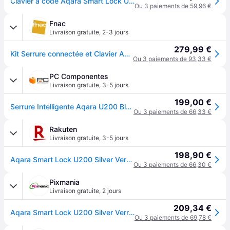
Clavier à code Aqara Smart Lock U200 EL-D02DS
Ou 3 paiements de 59,96 €
Fnac
Livraison gratuite
,
2-3 jours
279,99 €
Kit Serrure connectée et Clavier AQara Smart Lock U200 Argent
Ou 3 paiements de 93,33 €
PC Componentes
Livraison gratuite
,
3-5 jours
199,00 €
Serrure Intelligente Aqara U200 Bluetooth Ouverture Empreinte digitale, Code, NFC, Clé Compatible Matter HomeKit Google Home
Ou 3 paiements de 66,33 €
Rakuten
Livraison gratuite
,
3-5 jours
198,90 €
Aqara Smart Lock U200 Silver Verrou de porte intelligent
Ou 3 paiements de 66,30 €
Pixmania
Livraison gratuite
,
2 jours
209,34 €
Aqara Smart Lock U200 Silver Verrou de porte intelligent - Neuf - Noir
Ou 3 paiements de 69,78 €