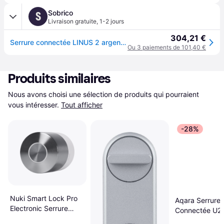
Sobrico
S
Livraison gratuite
,
1-2 jours
304,21 €
Serrure connectée LINUS 2 argent YALE 29583000
Ou 3 paiements de 101,40 €
Produits similaires
Nous avons choisi une sélection de produits qui pourraient 
vous intéresser.
Tout afficher
-28%
Nuki Smart Lock Pro
Aqara Serrure
Electronic Serrure
Connectée U20
Connector
Noir