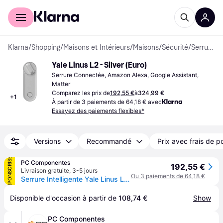
Acheter avec Klarna
Espace entreprises
Klarna
/
Shopping
/
Maisons et Intérieurs
/
Maisons
/
Sécurité
/
Serrures
Yale Linus L2 - Silver (Euro)
Serrure Connectée, Amazon Alexa, Google Assistant, 
Matter
Comparez les prix de
192,55 €
à
324,99 €
+
1
À partir de 3 paiements de 64,18 € avec
Essayez des paiements flexibles*
Versions
Recommandé
Prix avec frais de p
SPONSORISÉ
PC Componentes
192,55 €
Livraison gratuite
,
3-5 jours
Ou 3 paiements de 64,18 €
Serrure Intelligente Yale Linus L2 WiFi et Bluetooth Ouverture avec App Compatible Android iOS
Disponible d'occasion à partir de 
108,74 €
Show
PC Componentes