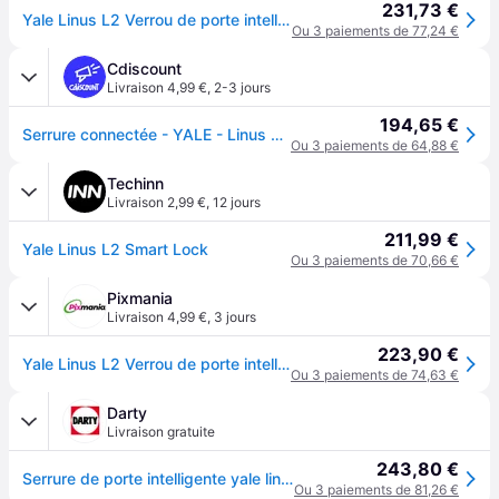
231,73 €
Yale Linus L2 Verrou de porte intelligent
Ou 3 paiements de 77,24 €
Cdiscount
Livraison 4,99 €
,
2-3 jours
194,65 €
Serrure connectée - YALE - Linus L2 - Batterie rechargeable - Wi-Fi - Contrôle daccès - Fintion argent
Ou 3 paiements de 64,88 €
Techinn
Livraison 2,99 €
,
12 jours
211,99 €
Yale Linus L2 Smart Lock
Ou 3 paiements de 70,66 €
Pixmania
Livraison 4,99 €
,
3 jours
223,90 €
Yale Linus L2 Verrou de porte intelligent - Neuf - Argent
Ou 3 paiements de 74,63 €
Darty
Livraison gratuite
243,80 €
Serrure de porte intelligente yale linus l2 - coloris gris
Ou 3 paiements de 81,26 €