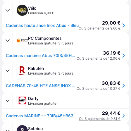
Vélo
Livraison 6,99 €
29,00 €
Cadenas haute anse Inox Abus - Bleu
Ou 3 paiements de 9,66 €
PC Componentes
Livraison gratuite
,
3-5 jours
36,19 €
Cadenas maritime Abus 70IB/45HB63 Aqua Safe laiton anse inox 63 mm
Ou 3 paiements de 12,06 €
Rakuten
Livraison gratuite
,
3-5 jours
30,83 €
CADENAS 70-45 HTE ANSE INOX 63 ABUS
Ou 3 paiements de 10,27 €
Darty
Livraison gratuite
29,44 €
Cadenas MARINE - - 70IB/45HB63
Ou 3 paiements de 9,81 €
Sobrico
S