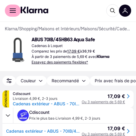
Acheter avec Klarna
Espace entreprises
Klarna
/
Shopping
/
Maisons et Intérieurs
/
Maisons
/
Sécurité
/
Cadenas
ABUS 70IB/45HB63 Aqua Safe
Cadenas à Loquet
Comparez les prix de
17,09 €
à
36,19 €
À partir de 3 paiements de 5,69 € avec
Essayez des paiements flexibles*
Couleur
Recommandé
Prix avec frais de po
SPONSORISÉ
Cdiscount
17,09 €
Livraison 4,99 €
,
2-3 jours
Ou 3 paiements de 5,69 €
Cadenas extérieur - ABUS - 70IB/45HB63 Aqua Safe - Inox - 50 mm - 2 clés
Cdiscount
·
Prix le plus bas
Livraison 4,99 €
,
2-3 jours
17,09 €
Cadenas extérieur - ABUS - 70IB/45HB63 Aqua Safe - Inox - 50 mm - 2 clés
Ou 3 paiements de 5,69 €