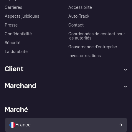
Carrières
Accessibilité
Aspects juridiques
Auto-Track
Presse
Contact
Confidentialité
Coordonnées de contact pour
les autorités
Sécurité
Gouvernance d’entreprise
La durabilité
Investor relations
Client
Aide
Réclamations
Marchand
Login
Protection contre la fraude
Support Marchand
Portail développeurs
L'appli shopping de Klarna
Paramètres de confidentialité
Portail Marchand
Statut opérationnel
Marché
Explorez les magasins
Votre droit de rétractation
Vendre avec Klarna
Plateformes et partenaires
Politique de protection de
l’acheteur Klarna
France