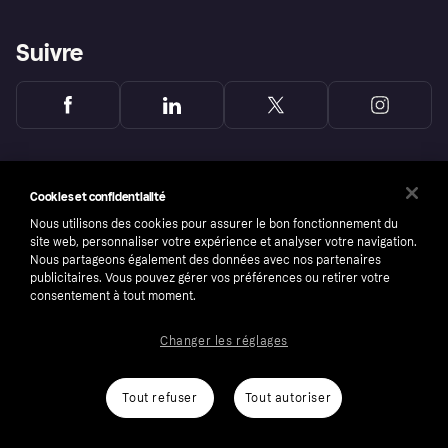
Suivre
Cookies et confidentialité
Nous utilisons des cookies pour assurer le bon fonctionnement du
site web, personnaliser votre expérience et analyser votre navigation.
Nous partageons également des données avec nos partenaires
publicitaires. Vous pouvez gérer vos préférences ou retirer votre
consentement à tout moment.
Changer les réglages
Copyright © 2005-2026 Klarna Bank AB (publ). Headquarters: Stockholm, Sweden. All
rights reserved. Klarna Bank AB (publ). Sveavägen 46, 111 34 Stockholm. Organization
number: 556737-0431
Tout refuser
Tout autoriser
Conditions
Cookies
Klarna.com