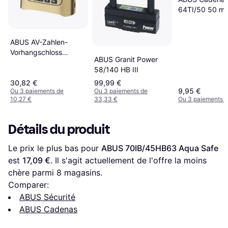
64TI/50 50 m
ABUS AV-Zahlen-
Vorhangschloss
ABUS Granit Power
180IB/50HB/SB
58/140 HB III
30,82 €
99,99 €
9,95 €
Ou 3 paiements de
Ou 3 paiements de
10,27 €
33,33 €
Ou 3 paiements d
Détails du produit
Le prix le plus bas pour 
ABUS 70IB/45HB63 Aqua Safe
est 
17,09 €
. Il s'agit actuellement de l'offre la moins 
chère parmi 
8
 magasins.
Comparer:
ABUS Sécurité
ABUS Cadenas