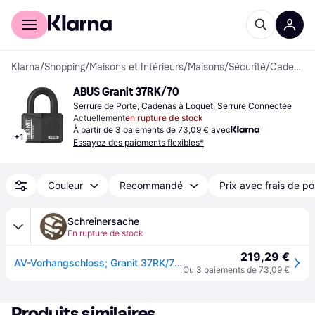
Acheter avec Klarna
Espace entreprises
Klarna
/
Shopping
/
Maisons et Intérieurs
/
Maisons
/
Sécurité
/
Cadenas
ABUS Granit 37RK/70
Serrure de Porte, Cadenas à Loquet, Serrure Connectée
Actuellement
en rupture de stock
À partir de 3 paiements de 73,09 € avec
+
1
Essayez des paiements flexibles*
Couleur
Recommandé
Prix avec frais de po
Schreinersache
En rupture de stock
219,29 €
AV-Vorhangschloss; Granit 37RK/70 B/DFNLI; Spezialstahl gehärtet schwarz
Ou 3 paiements de 73,09 €
Produits similaires