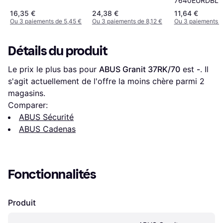
7640EURDBLK
Diamètre 6 m
16,35 €
24,38 €
11,64 €
Utilitaire
Ou 3 paiements de 5,45 €
Ou 3 paiements de 8,12 €
Ou 3 paiements d
Détails du produit
Le prix le plus bas pour 
ABUS Granit 37RK/70
 est 
-
. Il 
s'agit actuellement de l'offre la moins chère parmi 
2
magasins.
Comparer:
ABUS Sécurité
ABUS Cadenas
Fonctionnalités
Produit