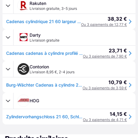
Rakuten
Livraison gratuite
,
3-5 jours
38,32 €
Cadenas cylindrique 21 60 largeur du corps de verrou 60 mm acier inoxydable ferm
Ou 3 paiements de 12,77 €
Darty
Livraison gratuite
23,71 €
Cadenas cadenas à cylindre profilé Circle 21 60 SB acier inoxydable
Ou 3 paiements de 7,90 €
Contorion
Livraison 8,95 €
,
2-4 jours
10,79 €
Burg-Wächter Cadenas à cylindre 21 60 Corps de serrure B.60mm VA différents cadenas
Ou 3 paiements de 3,59 €
HOG
14,15 €
Zylindervorhangschloss 21 60, Schlosskörper-B.60mm VA versch.-schl.BURG-WÄCHTER
Ou 3 paiements de 4,71 €