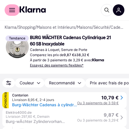
Acheter avec Klarna
Espace entreprises
Klarna
/
Shopping
/
Maisons et Intérieurs
/
Maisons
/
Sécurité
/
Cadenas
BURG WÄCHTER Cadenas Cylindrique 21 
Tendance
60 SB Inoxydable
Cadenas à Loquet, Serrure de Porte
Comparez les prix de
9,87 €
à
38,32 €
À partir de 3 paiements de 3,29 € avec
Essayez des paiements flexibles*
Couleur
Recommandé
Prix avec frais de po
SPONSORISÉ
Contorion
10,79 €
Livraison 8,95 €
,
2-4 jours
Ou 3 paiements de 3,59 €
Burg-Wächter Cadenas à cylindre 21 60 Corps de serrure B.60mm VA différents cadenas
Elektro4000.de
9,87 €
Livraison 297,60 €
,
Demain
Ou 3 paiements de 3,29 €
Burg-wÄchter Zylindervorhangschloss 21 60 Schlosskörper-B.60mm VA