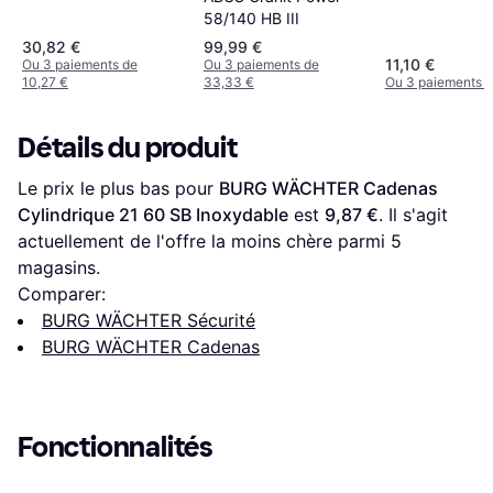
180IB/50HB/SB
58/140 HB III
30,82 €
99,99 €
11,10 €
Ou 3 paiements de
Ou 3 paiements de
10,27 €
33,33 €
Ou 3 paiements d
Détails du produit
Le prix le plus bas pour 
BURG WÄCHTER Cadenas 
Cylindrique 21 60 SB Inoxydable
 est 
9,87 €
. Il s'agit 
actuellement de l'offre la moins chère parmi 
5
magasins.
Comparer:
BURG WÄCHTER Sécurité
BURG WÄCHTER Cadenas
Fonctionnalités