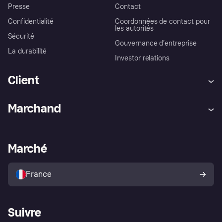
Presse
Contact
Confidentialité
Coordonnées de contact pour
les autorités
Sécurité
Gouvernance d’entreprise
La durabilité
Investor relations
Client
Aide
Réclamations
Marchand
Login
Protection contre la fraude
Support Marchand
Portail développeurs
L'appli shopping de Klarna
Paramètres de confidentialité
Portail Marchand
Statut opérationnel
Marché
Explorez les magasins
Votre droit de rétractation
Vendre avec Klarna
Plateformes et partenaires
Politique de protection de
l’acheteur Klarna
France
Suivre