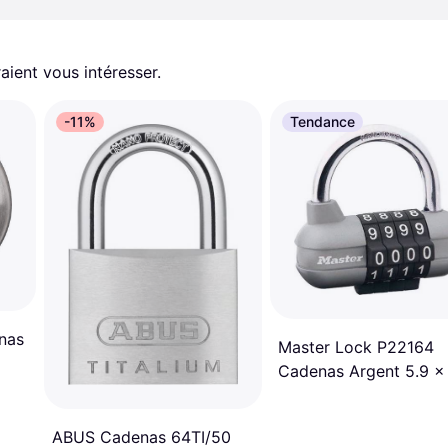
aient vous intéresser.
-11%
Tendance
nas
Master Lock P22164
Cadenas Argent 5.9 x
x 2.6 cm
ABUS Cadenas 64TI/50