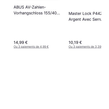
ABUS AV-Zahlen-
Vorhangschloss 155/40
Master Lock P44298
B/DFNLI Zinkdruckguss
Argent Avec Serrure 
Combinaison
14,99 €
10,19 €
Ou 3 paiements de 4,99 €
Ou 3 paiements de 3,39 €