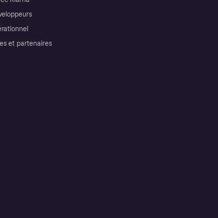
éveloppeurs
érationnel
es et partenaires