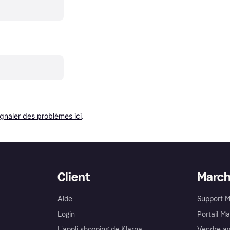
ignaler des problèmes ici
.
Client
Marc
Aide
Support 
Login
Portail M
L'appli shopping de Klarna
Vendre av