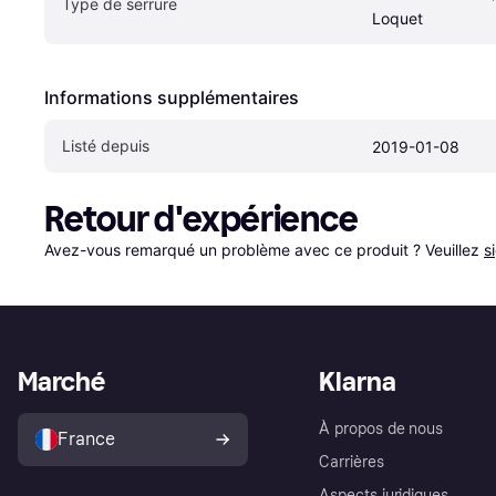
Type de serrure
Loquet
Informations supplémentaires
Listé depuis
2019-01-08
Retour d'expérience
Avez-vous remarqué un problème avec ce produit ? Veuillez 
s
Marché
Klarna
À propos de nous
France
Carrières
Aspects juridiques