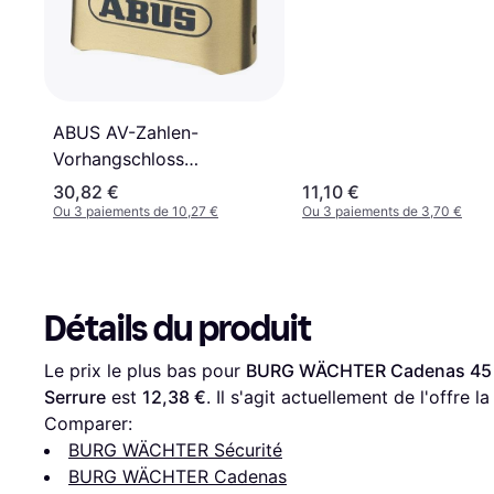
ABUS AV-Zahlen-
Vorhangschloss
180IB/50HB/SB
30,82 €
11,10 €
Ou 3 paiements de 10,27 €
Ou 3 paiements de 3,70 €
Détails du produit
Le prix le plus bas pour 
BURG WÄCHTER Cadenas 45 mm
Serrure
 est 
12,38 €
. Il s'agit actuellement de l'offre 
Comparer:
BURG WÄCHTER Sécurité
BURG WÄCHTER Cadenas