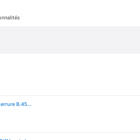
onnalités
Cadenas à cylindre Burg-Wächter 222 45 corps de serrure B.45mm MS versch.-schl.