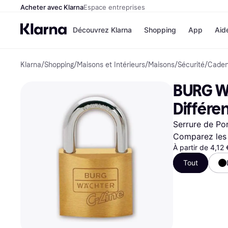
Acheter avec Klarna
Espace entreprises
Découvrez Klarna
Shopping
App
Aid
Klarna
/
Shopping
/
Maisons et Intérieurs
/
Maisons
/
Sécurité
/
Cade
Options de paiem
Magasins
Toutes les options d
Cdiscoun
BURG W
paiement
Airbnb
Payer maintenant
Booking.
Différe
Paiement en 3 fois
Temu
Paiement à 30 jours
JD Sport
Serrure de Po
Klarna sur Apple Pa
Comparez les 
À partir de 4,12
Voir tous les
Tout