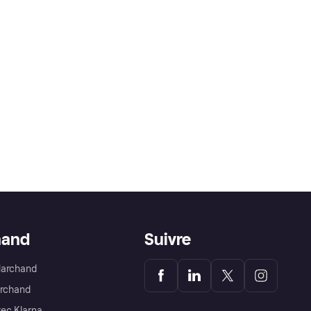
hand
Suivre
Marchand
archand
ec Klarna