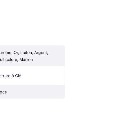
hrome, Or, Laiton, Argent, 
ulticolore, Marron
errure à Clé
 pcs