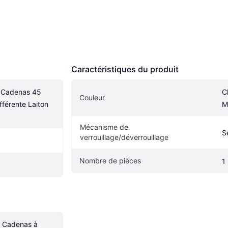
Caractéristiques du produit
Cadenas 45 
C
Couleur
férente Laiton 
M
Mécanisme de 
S
verrouillage/déverrouillage
Nombre de pièces
1
, Cadenas à 