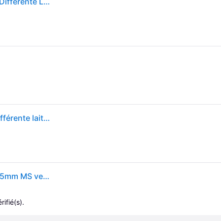
Burg WÃ¿chter 3061 Cadenas 45.00 Mm Fermeture Différente Laiton Avec Serrure à Clé C308612
Burg Wächter 3061 Cadenas 45.00 mm fermeture différente laiton avec serrure à clé
Zylindervorhangschloss 222 45, Schlosskörper-B.45mm MS versch.-schl.BURG-WÄCHTER
rifié(s).