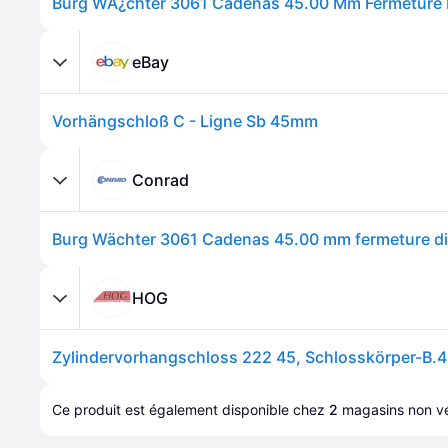
eBay
Vorhängschloß C - Ligne Sb 45mm
Conrad
HOG
Ce produit est également disponible chez 
2
magasins
 non vé