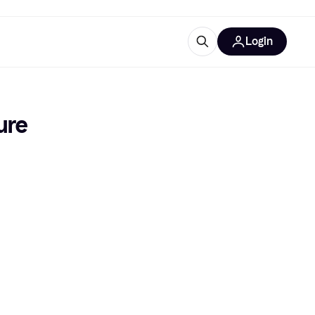
Login
lus d'informations
de bureau
u'est-ce que Klarna?
re 
catégories