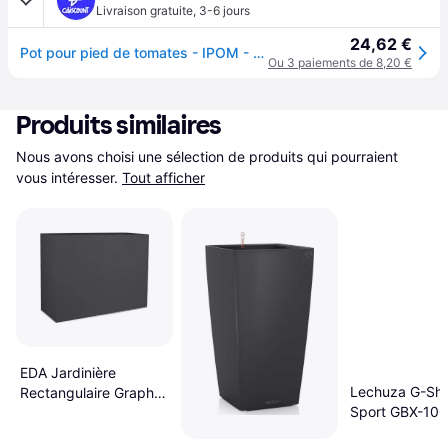
Livraison gratuite
,
3-6 jours
24,62 €
Pot pour pied de tomates - IPOM - Tomato Grower - 28L - Cylindrique - Noir
Ou 3 paiements de 8,20 €
Produits similaires
Nous avons choisi une sélection de produits qui pourraient 
vous intéresser.
Tout afficher
EDA Jardinière
Lechuza G-Sh
Rectangulaire Graphit
Sport GBX-10
78.5 x 29.5 x 60 cm
Noir 40cm
Gris Anthracite