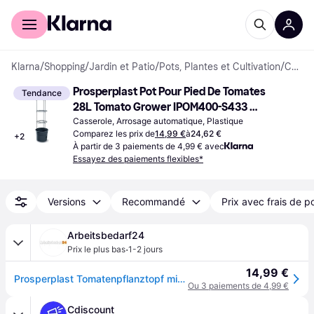
Acheter avec Klarna
Espace entreprises
Klarna
/
Shopping
/
Jardin et Patio
/
Pots, Plantes et Cultivation
/
Casseroles
Prosperplast Pot Pour Pied De Tomates 
Tendance
28L Tomato Grower IPOM400-S433 
∅39.2cm
Casserole, Arrosage automatique, Plastique
Comparez les prix de
14,99 €
à
24,62 €
+
2
À partir de 3 paiements de 4,99 € avec
Essayez des paiements flexibles*
Versions
Recommandé
Prix avec frais de p
Arbeitsbedarf24
·
Prix le plus bas
1-2 jours
14,99 €
Prosperplast Tomatenpflanztopf mit Rankhilfe Tomato Grower...
Ou 3 paiements de 4,99 €
Cdiscount