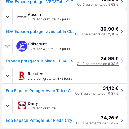
EDA Espace potager VEG&Table™ CITY Gris anthracite Avec zone de rétention d'eau - pieds avec tampons amovibles pour évacuation trop plein Dim 76 x 38,5 x 68 cm Volume 57 L
Ou 3 paiements de 6,63 €
Aosom
Livraison gratuite
,
72 jours
36,90 €
EDA Espace potager avec table CITY VEG&TABLE - 57 L - 76 x 38,5 x H 68 cm - Gris anthracite
Ou 3 paiements de 12,30 €
Cdiscount
Livraison 4,99 €
,
2-3 jours
24,99 €
Espace potager sur pieds - EDA - Veg&Table City - 57 L - Table de culture sur pieds - 76 x 385 x H. 68 cm - Gris Anthracite
Ou 3 paiements de 8,33 €
Rakuten
Livraison gratuite
,
3-5 jours
31,12 €
Eda Espace Potager Avec Table City Végétable 73x38,5x68cm - Contenance 57l - Gris Anthracite
Ou 3 paiements de 10,37 €
Darty
Livraison gratuite
34,26 €
Eda Espace Potager Sur Pieds City Veg&Table - 76 X 38,5 X H 68 Cm - 57 L - Gris Anthracite
Ou 3 paiements de 11,42 €