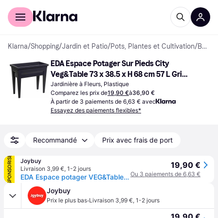
Acheter avec Klarna
Espace entreprises
Klarna
/
Shopping
/
Jardin et Patio
/
Pots, Plantes et Cultivation
/
Bacs à Plantes Extérieur
EDA Espace Potager Sur Pieds City 
Veg&Table 73 x 38.5 x H 68 cm 57 L Gris 
Anthracite
Jardinière à Fleurs, Plastique
Comparez les prix de
19,90 €
à
36,90 €
À partir de 3 paiements de 6,63 € avec
Essayez des paiements flexibles*
Recommandé
Prix avec frais de port
SPONSORISÉ
Joybuy
19,90 €
Livraison 3,99 €
,
1-2 jours
Ou 3 paiements de 6,63 €
EDA Espace potager VEG&Table™ CITY Gris anthracite Avec zone de rétention d'eau - pieds avec tampons amovibles pour évacuation trop plein Dim 76 x 38,5 x 68 cm Volume 57 L
Joybuy
·
Prix le plus bas
Livraison 3,99 €
,
1-2 jours
19,90 €