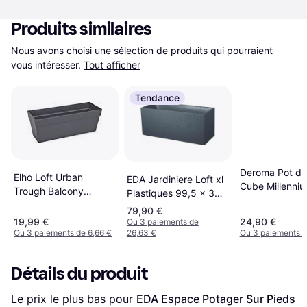
Produits similaires
Nous avons choisi une sélection de produits qui pourraient 
vous intéresser.
Tout afficher
Tendance
Deroma Pot de
Elho Loft Urban
EDA Jardiniere Loft xl
Cube Millenni
Trough Balcony
Plastiques 99,5 x 39 x
cm
Planter
43 cm 97.6 L Gris
79,90 €
Anthracite
19,99 €
24,90 €
Ou 3 paiements de
Ou 3 paiements de 6,66 €
26,63 €
Ou 3 paiements d
Détails du produit
Le prix le plus bas pour 
EDA Espace Potager Sur Pieds 