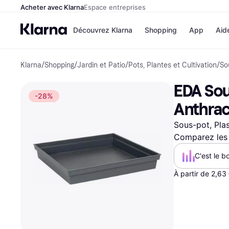
Acheter avec Klarna
Espace entreprises
Découvrez Klarna
Shopping
App
Aid
Klarna
/
Shopping
/
Jardin et Patio
/
Pots, Plantes et Cultivation
/
So
Options de paiem
Magasins
Toutes les options d
Cdiscoun
EDA Sou
paiement
Airbnb
-28%
Payer maintenant
Booking.
Anthra
Paiement en 3 fois
Temu
Paiement à 30 jours
JD Sport
Sous-pot, Pla
Klarna sur Apple Pa
Comparez les 
C'est le b
Voir tous les
À partir de 2,63