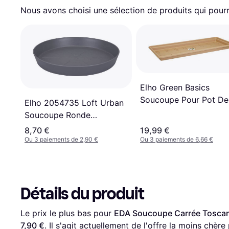
Nous avons choisi une sélection de produits qui pourr
Elho Green Basics
Soucoupe Pour Pot De
Elho 2054735 Loft Urban
Fleurs Mild Terra Taille
Soucoupe Ronde
XXL 100 cm
Anthracite 30 x 30 x 4 cm
8,70 €
19,99 €
∅30.3cm
Ou 3 paiements de 2,90 €
Ou 3 paiements de 6,66 €
Détails du produit
Le prix le plus bas pour 
EDA Soucoupe Carrée Toscan
7,90 €
. Il s'agit actuellement de l'offre la moins chère