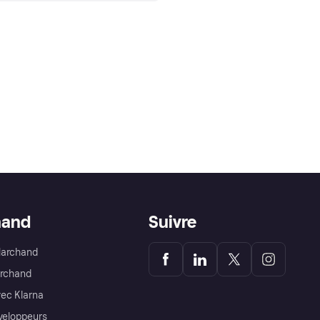
hand
Suivre
Marchand
archand
ec Klarna
éveloppeurs