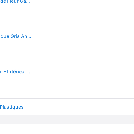
EDA - Soucoupe Carrée TOSCANE 40 cm - pour Pot de Fleur Carré Toscane 50 cm - 40 x 40 x H.5,9 cm - Gris Anthracite
Soucoupe Carrée EDA Toscane 40x40x5.9cm Plastique Gris Anthracite Anti-UV
Soucoupe carrée - Toscane - EDA - Plastique - 40 cm - Intérieur / Extérieur - Gris Anthracite
Plastiques