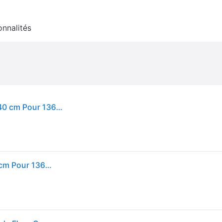
onnalités
EDA Soucoupe carrée TOSCANE Gris anthracite 40 cm Pour 13648 Dim. 40 x 40 x 5,9 cm
EDA Soucoupe carrée TOSCANE Gris anthracite 40 cm Pour 13648 Dim. 40 x 40 x 5,9 cm