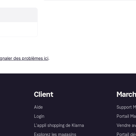
ignaler des problèmes ici
.
Client
Marc
Aide
Support 
Login
Portail M
L'appli shopping de Klarna
Vendre av
Explorez les magasins
Portail d