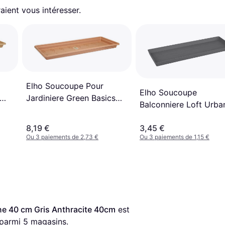
aient vous intéresser.
Elho Soucoupe Pour
Elho Soucoupe
Jardiniere Green Basics
Balconniere Loft Urba
60 XXL Ø 54.9 x H 4.6 cm
Gris Anthracite 15.3c
25.7cm
8,19 €
3,45 €
Ou 3 paiements de 2,73 €
Ou 3 paiements de 1,15 €
e 40 cm Gris Anthracite 40cm
 est 
 parmi 
5
 magasins.