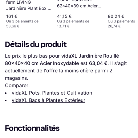
ferm LIVING
62x40x39 cm Acier
Jardinière Plant Box -
Corten 821557
Paille - Marron
161 €
41,15 €
80,24 €
Ou 3 paiements de
Ou 3 paiements de
Ou 3 paiements 
53,66 €
13,71 €
26,74 €
Détails du produit
Le prix le plus bas pour 
vidaXL Jardinière Rouillé 
80x40x40 cm Acier Inoxydable
 est 
63,04 €
. Il s'agit 
actuellement de l'offre la moins chère parmi 
2
magasins.
Comparer:
vidaXL Pots, Plantes et Cultivation
vidaXL Bacs à Plantes Extérieur
Fonctionnalités