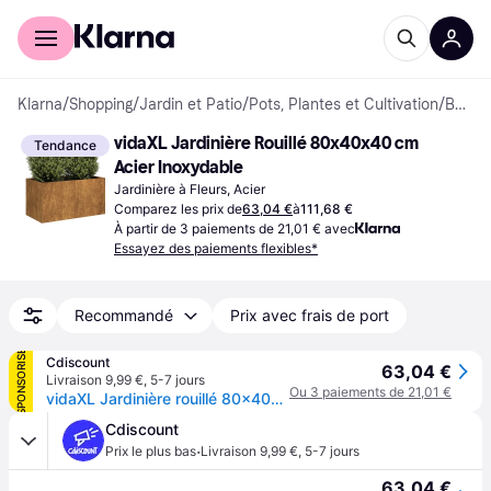
Acheter avec Klarna
Espace entreprises
Klarna
/
Shopping
/
Jardin et Patio
/
Pots, Plantes et Cultivation
/
Bacs à Plantes Extérieur
vidaXL Jardinière Rouillé 80x40x40 cm 
Tendance
Acier Inoxydable
Jardinière à Fleurs, Acier
Comparez les prix de
63,04 €
à
111,68 €
À partir de 3 paiements de 21,01 € avec
Essayez des paiements flexibles*
Recommandé
Prix avec frais de port
SPONSORISÉ
Cdiscount
63,04 €
Livraison 9,99 €
,
5-7 jours
Ou 3 paiements de 21,01 €
vidaXL Jardinière rouillé 80x40x40 cm acier inoxydable pot de fleurs support de plantes lit surélevé support de 860674 - Marron
Cdiscount
·
Prix le plus bas
Livraison 9,99 €
,
5-7 jours
63,04 €