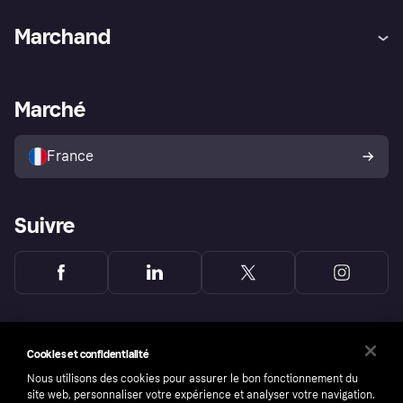
Aide
Réclamations
Marchand
Login
Protection contre la fraude
Support Marchand
Portail développeurs
L'appli shopping de Klarna
Paramètres de confidentialité
Portail Marchand
Statut opérationnel
Marché
Explorez les magasins
Votre droit de rétractation
Vendre avec Klarna
Plateformes et partenaires
Politique de protection de
l’acheteur Klarna
France
Suivre
Cookies et confidentialité
Nous utilisons des cookies pour assurer le bon fonctionnement du
site web, personnaliser votre expérience et analyser votre navigation.