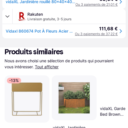
vidaXL Jardinière rouillé 80x40x40 cm acier inoxydable pot de fleurs support de plantes lit surélevé support de 860674 - Marron
Ou 3 paiements de 21,01 €
Rakuten
Livraison gratuite
,
3-5 jours
111,68 €
Vidaxl 860674 Pot À Fleurs Acier Couleur Rouille
Ou 3 paiements de 37,22 €
Produits similaires
Nous avons choisi une sélection de produits qui pourraient 
vous intéresser.
Tout afficher
-13%
vidaXL Garden
Bed Brown
320x80x77 c
80x320x77cm
vidaXL Jardinière