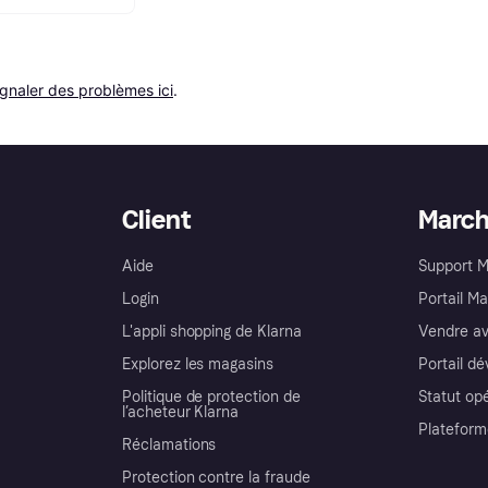
ignaler des problèmes ici
.
Client
Marc
Aide
Support 
Login
Portail M
L'appli shopping de Klarna
Vendre av
Explorez les magasins
Portail d
Politique de protection de
Statut op
l’acheteur Klarna
Plateform
Réclamations
Protection contre la fraude