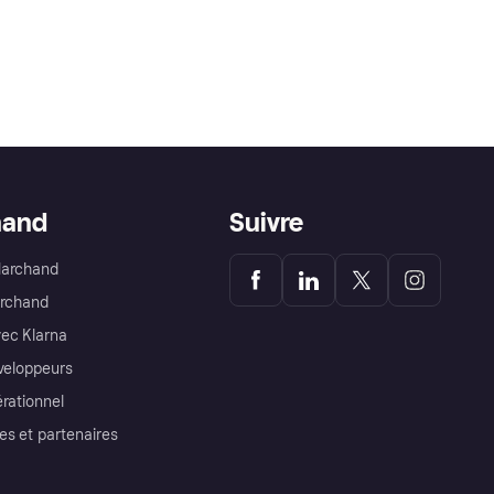
hand
Suivre
Marchand
archand
ec Klarna
éveloppeurs
érationnel
es et partenaires