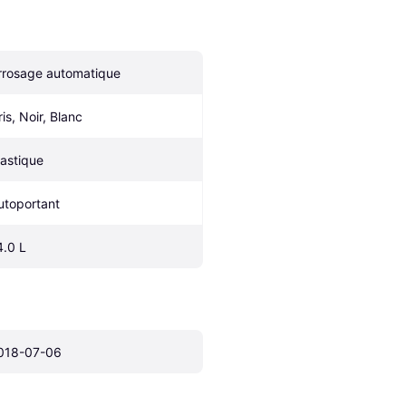
rrosage automatique
ris, Noir, Blanc
lastique
utoportant
4.0 L
018-07-06