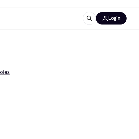
Login
lus d'informations
de bureau
u'est-ce que Klarna?
oles
catégories