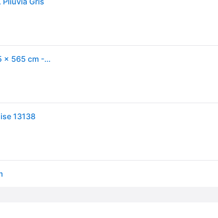
Pliuvia Gris
LECHUZA Pot de fleurs Cubico Color 30 - 295 x 295 x 565 cm - Ardoise - Système de sous-irrigation - Résistance au gel - Noir
oise 13138
m