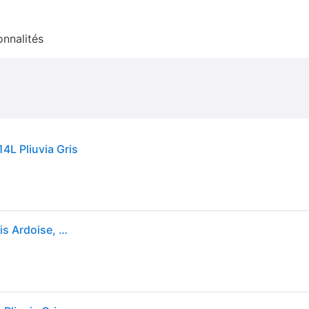
onnalités
4L Pliuvia Gris
Lechuza Cubico Color 30 Kit Complet, Plastique, Gris Ardoise, 30 x 30 x 56 cm