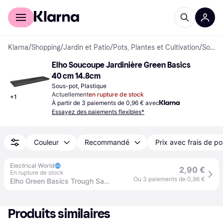
Acheter avec Klarna
Espace entreprises
Klarna
/
Shopping
/
Jardin et Patio
/
Pots, Plantes et Cultivation
/
Sous-pots
Elho Soucoupe Jardinière Green Basics 
40 cm 14.8cm
Sous-pot, Plastique
Actuellement
en rupture de stock
+
1
À partir de 3 paiements de 0,96 € avec
Essayez des paiements flexibles*
Couleur
Recommandé
Prix avec frais de po
Electrical World
2,90 €
En rupture de stock
Ou 3 paiements de 0,96 €
Elho Green Basics Trough Saucer 40cm - Living Black
Produits similaires