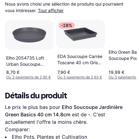
Nous avons choisi une sélection de produits qui pourraient 
vous intéresser.
Tout afficher
-28%
Elho Green Bas
EDA Soucoupe Carrée
Elho 2054735 Loft
Soucoupe Pour
Toscane 40 cm Gris
Urban Soucoupe
Fleurs Mild Terr
Anthracite 40cm
Ronde Anthracite 30 x
XXL 100 cm
8,70 €
7,90 €
19,99 €
30 x 4 cm ∅30.3cm
Ou 3 paiements de 2,90 €
Ou 3 paiements de 2,63 €
Ou 3 paiements d
Détails du produit
Le prix le plus bas pour 
Elho Soucoupe Jardinière 
Green Basics 40 cm 14.8cm
 est de 
-
. C'est 
actuellement l'offre la moins chère.
Comparer:
Elho Pots, Plantes et Cultivation