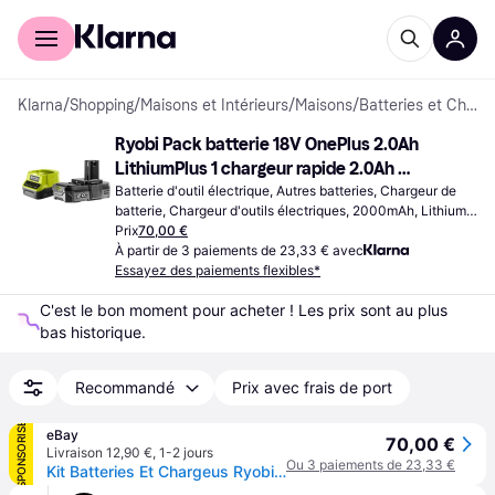
Acheter avec Klarna
Espace entreprises
Klarna
/
Shopping
/
Maisons et Intérieurs
/
Maisons
/
Batteries et Chargeurs
Ryobi Pack batterie 18V OnePlus 2.0Ah 
LithiumPlus 1 chargeur rapide 2.0Ah 
RC18120-120
Batterie d'outil électrique, Autres batteries, Chargeur de 
batterie, Chargeur d'outils électriques, 2000mAh, Lithium, 
Li-ion 18V
Prix
70,00 €
À partir de 3 paiements de 23,33 € avec
Essayez des paiements flexibles*
C'est le bon moment pour acheter ! Les prix sont au plus 
bas historique.
Recommandé
Prix avec frais de port
SPONSORISÉ
eBay
70,00 €
Livraison 12,90 €
,
1-2 jours
Ou 3 paiements de 23,33 €
Kit Batteries Et Chargeus Ryobi Rc18120-120 18v