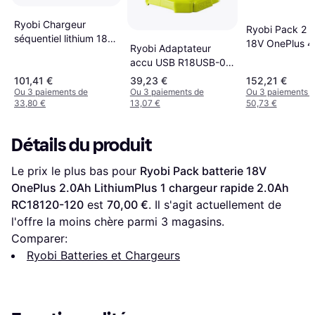
Ryobi Chargeur
Ryobi Pack 2 b
séquentiel lithium 18V
18V OnePlus 4
Ryobi Adaptateur
6 ports
2.0Ah chargeur
accu USB R18USB-0
2.0Ah Lithium-
5133004381 18 V 1
101,41 €
39,23 €
152,21 €
RC18120-242
pc(s)
Ou 3 paiements de
Ou 3 paiements de
Ou 3 paiements 
33,80 €
13,07 €
50,73 €
Détails du produit
Le prix le plus bas pour 
Ryobi Pack batterie 18V 
OnePlus 2.0Ah LithiumPlus 1 chargeur rapide 2.0Ah 
RC18120-120
 est 
70,00 €
. Il s'agit actuellement de 
l'offre la moins chère parmi 
3
 magasins.
Comparer:
Ryobi Batteries et Chargeurs