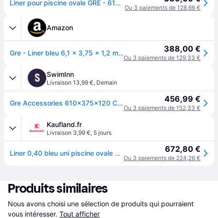
Liner pour piscine ovale GRE - 610x375x120 cm - Bleu - Protection anti-UV
Ou 3 paiements de 128,66 €
Amazon
388,00 €
Gre - Liner bleu 6,1 x 3,75 x 1,2 m Gre Pool pour piscine ovale
Ou 3 paiements de 129,33 €
SwimInn
S
Livraison 13,99 €
,
Demain
456,99 €
Gre Accessories 610x375x120 Cm Steel Pool Liner Clair 610 x 375 x 120 cm
Ou 3 paiements de 152,33 €
Kaufland.fr
Livraison 3,99 €
,
5 jours
672,80 €
Liner 0,40 bleu uni piscine ovale 6,10m x 3,75m x 1,20m
Ou 3 paiements de 224,26 €
Produits similaires
Nous avons choisi une sélection de produits qui pourraient 
vous intéresser.
Tout afficher