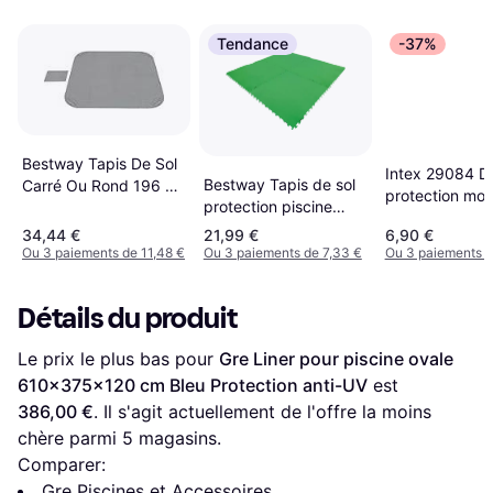
Tendance
-37%
Bestway Tapis De Sol
Intex 29084 Da
Bestway Tapis de sol
Carré Ou Rond 196 x
protection mo
protection piscine
196 Cm 16 Pièces
Gris
Tapis pool protector 9
34,44 €
21,99 €
6,90 €
dalles Vert Taille
Ou 3 paiements de 11,48 €
Ou 3 paiements de 7,33 €
Ou 3 paiements d
Unique
Détails du produit
Le prix le plus bas pour 
Gre Liner pour piscine ovale 
610x375x120 cm Bleu Protection anti-UV
 est 
386,00 €
. Il s'agit actuellement de l'offre la moins 
chère parmi 
5
 magasins.
Comparer:
Gre Piscines et Accessoires