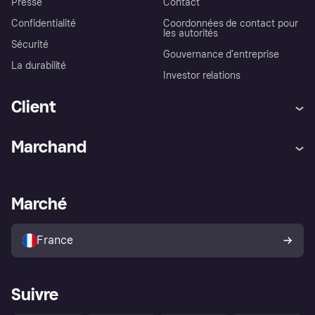
Presse
Contact
Confidentialité
Coordonnées de contact pour
les autorités
Sécurité
Gouvernance d’entreprise
La durabilité
Investor relations
Client
Aide
Réclamations
Marchand
Login
Protection contre la fraude
Support Marchand
Portail développeurs
L'appli shopping de Klarna
Paramètres de confidentialité
Portail Marchand
Statut opérationnel
Marché
Explorez les magasins
Votre droit de rétractation
Vendre avec Klarna
Plateformes et partenaires
Politique de protection de
l’acheteur Klarna
France
Suivre