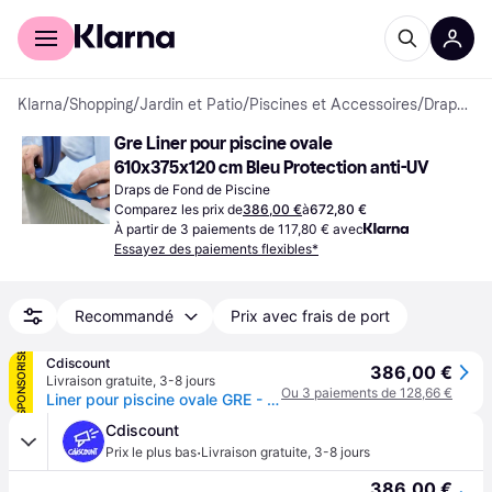
Acheter avec Klarna
Espace entreprises
Klarna
/
Shopping
/
Jardin et Patio
/
Piscines et Accessoires
/
Draps de Fond de Piscine
Gre Liner pour piscine ovale 
610x375x120 cm Bleu Protection anti-UV
Draps de Fond de Piscine
Comparez les prix de
386,00 €
à
672,80 €
À partir de 3 paiements de 117,80 € avec
Essayez des paiements flexibles*
Recommandé
Prix avec frais de port
SPONSORISÉ
Cdiscount
386,00 €
Livraison gratuite
,
3-8 jours
Ou 3 paiements de 128,66 €
Liner pour piscine ovale GRE - 610x375x120 cm - Bleu - Protection anti-UV
Cdiscount
·
Prix le plus bas
Livraison gratuite
,
3-8 jours
386,00 €