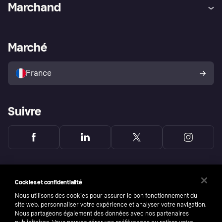
Aide
Réclamations
Marchand
Login
Protection contre la fraude
Support Marchand
Portail développeurs
L'appli shopping de Klarna
Paramètres de confidentialité
Portail Marchand
Statut opérationnel
Marché
Explorez les magasins
Votre droit de rétractation
Vendre avec Klarna
Plateformes et partenaires
Politique de protection de
l’acheteur Klarna
France
Suivre
Cookies et confidentialité
Nous utilisons des cookies pour assurer le bon fonctionnement du
site web, personnaliser votre expérience et analyser votre navigation.
Nous partageons également des données avec nos partenaires