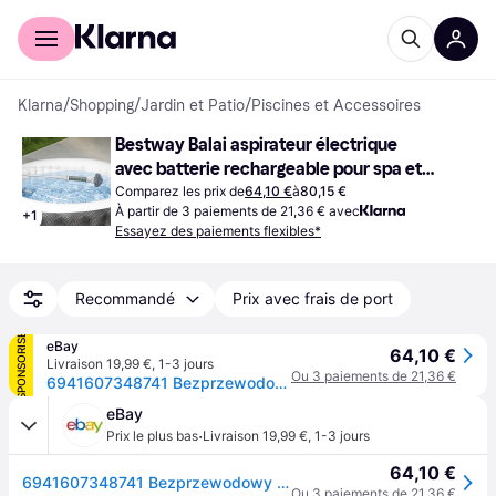
Acheter avec Klarna
Espace entreprises
Klarna
/
Shopping
/
Jardin et Patio
/
Piscines et Accessoires
Bestway Balai aspirateur électrique 
avec batterie rechargeable pour spa et 
petite piscine
Comparez les prix de
64,10 €
à
80,15 €
À partir de 3 paiements de 21,36 € avec
+
1
Essayez des paiements flexibles*
Recommandé
Prix avec frais de port
SPONSORISÉ
eBay
64,10 €
Livraison 19,99 €
,
1-3 jours
Ou 3 paiements de 21,36 €
6941607348741 Bezprzewodowy Odkurzacz Do Czyszczenia Basenów I Spa Bestway 60327
eBay
·
Prix le plus bas
Livraison 19,99 €
,
1-3 jours
64,10 €
6941607348741 Bezprzewodowy Odkurzacz Do Czyszczenia Basenów I Spa Bestway 60327
Ou 3 paiements de 21,36 €