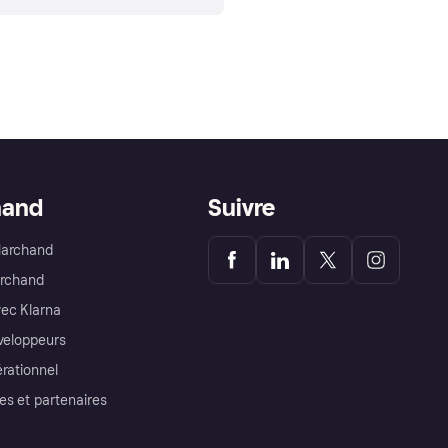
hand
Suivre
Marchand
archand
ec Klarna
éveloppeurs
érationnel
es et partenaires