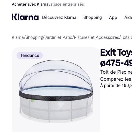
Acheter avec Klarna
Espace entreprises
Découvrez Klarna
Shopping
App
Aid
Klarna
/
Shopping
/
Jardin et Patio
/
Piscines et Accessoires
/
Toits 
Options de paiem
Magasins
Toutes les options d
Cdiscoun
Exit To
paiement
Airbnb
Tendance
Payer maintenant
Booking.
ø475-4
Paiement en 3 fois
Temu
Paiement à 30 jours
JD Sport
Toit de Piscin
Klarna sur Apple Pa
Comparez les 
À partir de 160
Voir tous les