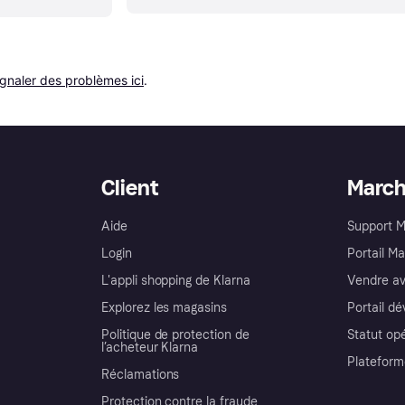
ignaler des problèmes ici
.
Client
Marc
Aide
Support 
Login
Portail M
L'appli shopping de Klarna
Vendre av
Explorez les magasins
Portail d
Politique de protection de
Statut op
l’acheteur Klarna
Plateform
Réclamations
Protection contre la fraude