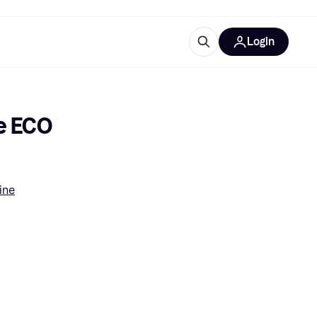
Login
lus d'informations
de bureau
u'est-ce que Klarna?
e ECO 
ine
catégories