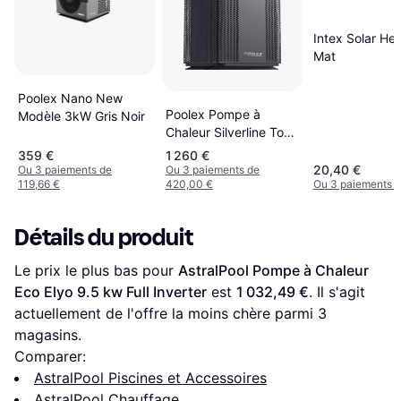
Intex Solar He
Mat
Poolex Nano New
Poolex Pompe à
Modèle 3kW Gris Noir
Chaleur Silverline Top
Fi 90 Noir
359 €
1 260 €
20,40 €
Ou 3 paiements de
Ou 3 paiements de
119,66 €
420,00 €
Ou 3 paiements d
Détails du produit
Le prix le plus bas pour 
AstralPool Pompe à Chaleur 
Eco Elyo 9.5 kw Full Inverter
 est 
1 032,49 €
. Il s'agit 
actuellement de l'offre la moins chère parmi 
3
magasins.
Comparer:
AstralPool Piscines et Accessoires
AstralPool Chauffage