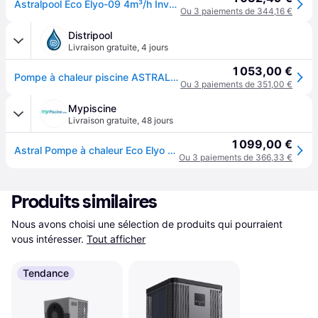
Astralpool Eco Elyo-09 4m³/h Inverter Heat Pump Argenté
Ou 3 paiements de 344,16 €
Distripool
Livraison gratuite
,
4 jours
1 053,00 €
Pompe à chaleur piscine ASTRALPOOL Eco Elyo 9 KW
Ou 3 paiements de 351,00 €
Mypiscine
Livraison gratuite
,
48 jours
1 099,00 €
Astral Pompe à chaleur Eco Elyo 9,5 kw Monophasé (Full Inverter)
Ou 3 paiements de 366,33 €
Produits similaires
Nous avons choisi une sélection de produits qui pourraient 
vous intéresser.
Tout afficher
Tendance