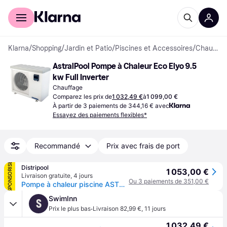
Acheter avec Klarna
Espace entreprises
Klarna
/
Shopping
/
Jardin et Patio
/
Piscines et Accessoires
/
Chauffage
AstralPool Pompe à Chaleur Eco Elyo 9.5 
kw Full Inverter
Chauffage
Comparez les prix de
1 032,49 €
à
1 099,00 €
À partir de 3 paiements de 344,16 € avec
Essayez des paiements flexibles*
Recommandé
Prix avec frais de port
SPONSORISÉ
Distripool
1 053,00 €
Livraison gratuite
,
4 jours
Ou 3 paiements de 351,00 €
Pompe à chaleur piscine ASTRALPOOL Eco Elyo 9 KW
SwimInn
S
·
Prix le plus bas
Livraison 82,99 €
,
11 jours
1 032,49 €