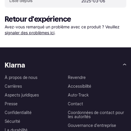
Listé depuis
2025-03-06
Retour d'expérience
Avez-vous remarqué un problème avec ce produit ? Veuillez 
signaler des problèmes ici
.
Klarna
À propos de nous
Revendre
Carrières
Accessibilité
Aspects juridiques
Auto-Track
Presse
Contact
Confidentialité
Coordonnées de contact pour
les autorités
Sécurité
Gouvernance d’entreprise
La durabilité