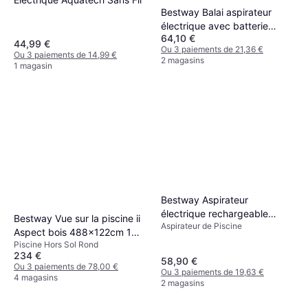
Bestway Balai aspirateur
électrique avec batterie
64,10 €
rechargeable pour spa et
44,99 €
Ou 3 paiements de 21,36 €
petite piscine
Ou 3 paiements de 14,99 €
2 magasins
1 magasin
Bestway Aspirateur
électrique rechargeable
Bestway Vue sur la piscine ii
Aspirateur de Piscine
Aquasurge temps de marche
Aspect bois 488x122cm 1
50 minutes, pour piscines
Piscine Hors Sol Rond
piece (en)
jusqu'à 6,10m de diamètre
234 €
58,90 €
Ou 3 paiements de 78,00 €
Gris
Ou 3 paiements de 19,63 €
4 magasins
2 magasins