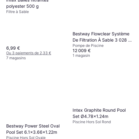
polyester 500 g
Filtre à Sable
Bestway Flowclear Système
De Filtration À Sable 3 028 L
Pompe de Piscine
H 85 W
6,99 €
12 009 €
Ou 3 paiements de 2,33 €
1 magasin
7 magasins
Intex Graphite Round Pool
Set Ø4.78x1.24m
Piscine Hors Sol Rond
Bestway Power Steel Oval
Pool Set 6.1x3.66x1.22m
Piscine Hors Sol Ovale