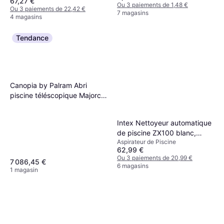
67,27 €
Ou 3 paiements de 1,48 €
Ou 3 paiements de 22,42 €
7 magasins
4 magasins
Tendance
Canopia by Palram Abri
piscine téléscopique Majorca
6.7 x 4.5 m Gris
Intex Nettoyeur automatique
de piscine ZX100 blanc,
Aspirateur de Piscine
nettoyeur de piscine
62,99 €
automatique, aspirateur,
Ou 3 paiements de 20,99 €
7 086,45 €
nettoyeur de piscine hors sol
6 magasins
1 magasin