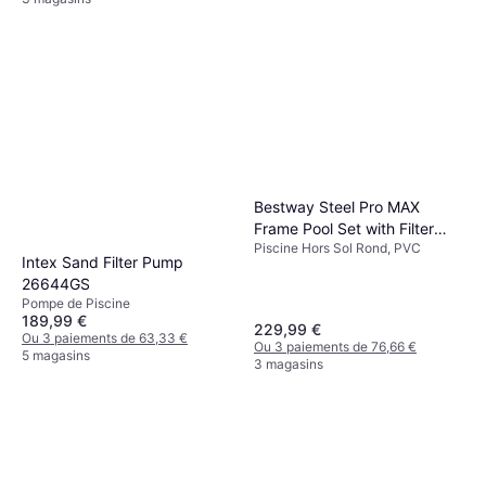
Bestway Steel Pro MAX
Frame Pool Set with Filter
Piscine Hors Sol Rond, PVC
Pump Ø3.66x1m
Intex Sand Filter Pump
26644GS
Pompe de Piscine
189,99 €
229,99 €
Ou 3 paiements de 63,33 €
Ou 3 paiements de 76,66 €
5 magasins
3 magasins