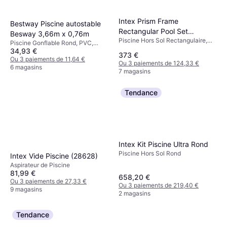
Intex Prism Frame
Bestway Piscine autostable
Rectangular Pool Set
Besway 3,66m x 0,76m
Piscine Hors Sol Rectangulaire,
4x2x1m
Piscine Gonflable Rond, PVC,
Doublure, PVC
34,93 €
Polyester, Doublure
373 €
Ou 3 paiements de 11,64 €
Ou 3 paiements de 124,33 €
6 magasins
7 magasins
Tendance
Intex Kit Piscine Ultra Rond
Piscine Hors Sol Rond
Intex Vide Piscine (28628)
Aspirateur de Piscine
81,99 €
658,20 €
Ou 3 paiements de 27,33 €
Ou 3 paiements de 219,40 €
9 magasins
2 magasins
Tendance