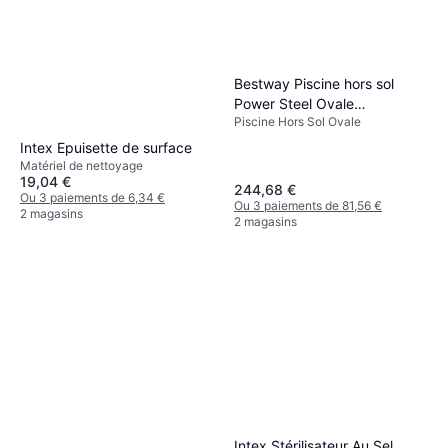
Bestway Piscine hors sol
Power Steel Ovale
Piscine Hors Sol Ovale
305x200x84 cm
Intex Epuisette de surface
Matériel de nettoyage
19,04 €
244,68 €
Ou 3 paiements de 6,34 €
Ou 3 paiements de 81,56 €
2 magasins
2 magasins
Intex Stérilisateur Au Sel