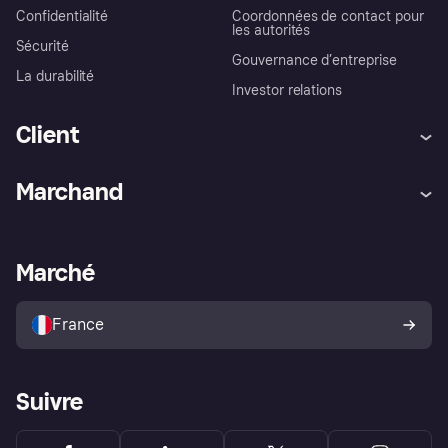
Confidentialité
Coordonnées de contact pour
les autorités
Sécurité
Gouvernance d’entreprise
La durabilité
Investor relations
Client
Aide
Réclamations
Marchand
Login
Protection contre la fraude
Support Marchand
Portail développeurs
L'appli shopping de Klarna
Paramètres de confidentialité
Portail Marchand
Statut opérationnel
Marché
Explorez les magasins
Votre droit de rétractation
Vendre avec Klarna
Plateformes et partenaires
Politique de protection de
l’acheteur Klarna
France
Suivre