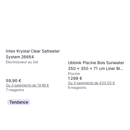
Intex Krystal Clear Saltwater
System 26664
Électrolyseur au Sel
Ubbink Piscine Bois Sunwater
350 x 350 x 71 cm Liner Bleu
Piscine
50/100
1 299 €
59,90 €
Ou 3 paiements de 433,00 €
Ou 3 paiements de 19,96 €
6 magasins
7 magasins
Tendance