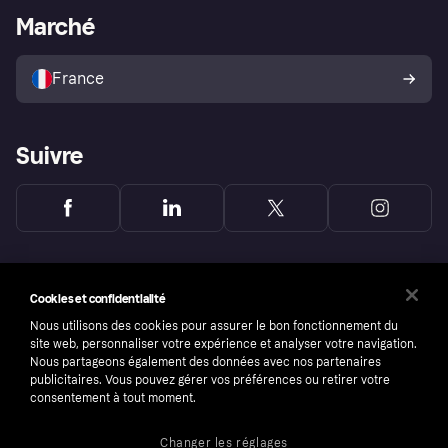
Portail Marchand
Statut opérationnel
Marché
Explorez les magasins
Votre droit de rétractation
Vendre avec Klarna
Plateformes et partenaires
Politique de protection de
l’acheteur Klarna
France
Suivre
Cookies et confidentialité
Nous utilisons des cookies pour assurer le bon fonctionnement du
site web, personnaliser votre expérience et analyser votre navigation.
Nous partageons également des données avec nos partenaires
publicitaires. Vous pouvez gérer vos préférences ou retirer votre
consentement à tout moment.
Changer les réglages