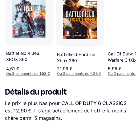
Battlefield 4 Jeu
Call Of Duty: 
Battlefield Hardline
XBOX 360
Warfare 3 (Xb
Xbox 360
4,61 €
21,99 €
5,95 €
Ou 3 paiements de 1,53 €
Ou 3 paiements de 7,33 €
Ou 3 paiements d
Détails du produit
Le prix le plus bas pour 
CALL OF DUTY 6 CLASSICS
est 
12,90 €
. Il s'agit actuellement de l'offre la moins 
chère parmi 
5
 magasins.