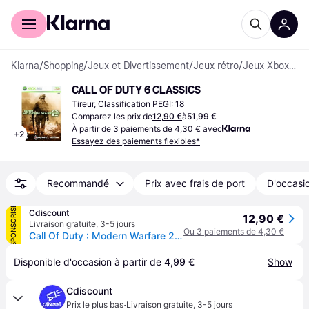
Acheter avec Klarna
Espace entreprises
Klarna
/
Shopping
/
Jeux et Divertissement
/
Jeux rétro
/
Jeux Xbox 360
CALL OF DUTY 6 CLASSICS
Tireur, Classification PEGI: 18
Comparez les prix de
12,90 €
à
51,99 €
À partir de 3 paiements de 4,30 € avec
+
2
Essayez des paiements flexibles*
Recommandé
Prix avec frais de port
D'occasio
SPONSORISÉ
Cdiscount
12,90 €
Livraison gratuite
,
3-5 jours
Ou 3 paiements de 4,30 €
Call Of Duty : Modern Warfare 2 - Classics [Xbox 360].
Disponible d'occasion à partir de 
4,99 €
Show
Cdiscount
·
Prix le plus bas
Livraison gratuite
,
3-5 jours