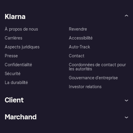
Klarna
À propos de nous
Revendre
Carrières
Accessibilité
Aspects juridiques
Auto-Track
Presse
Contact
Confidentialité
Coordonnées de contact pour
les autorités
Sécurité
Gouvernance d’entreprise
La durabilité
Investor relations
Client
Aide
Réclamations
Marchand
Login
Protection contre la fraude
Support Marchand
Portail développeurs
L'appli shopping de Klarna
Paramètres de confidentialité