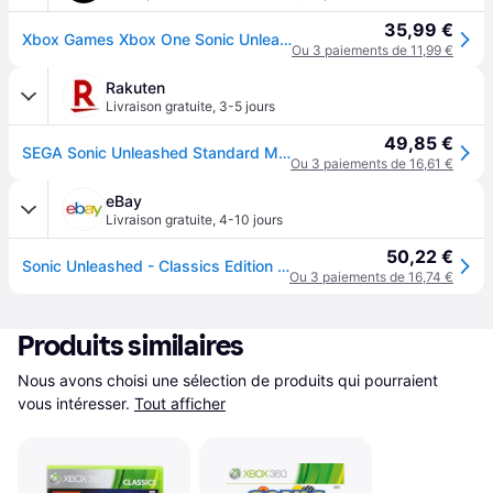
35,99 €
Xbox Games Xbox One Sonic Unleashed Clair
Ou 3 paiements de 11,99 €
Rakuten
Livraison gratuite
,
3-5 jours
49,85 €
SEGA Sonic Unleashed Standard Multilingue Xbox 360
Ou 3 paiements de 16,61 €
eBay
Livraison gratuite
,
4-10 jours
50,22 €
Sonic Unleashed - Classics Edition (xbox 360) Game (microsoft Xbox 360)
Ou 3 paiements de 16,74 €
Produits similaires
Nous avons choisi une sélection de produits qui pourraient 
vous intéresser.
Tout afficher