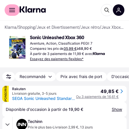
Acheter avec Klarna
Espace entreprises
Klarna
/
Shopping
/
Jeux et Divertissement
/
Jeux rétro
/
Jeux Xbox 360
Sonic Unleashed Xbox 360
Aventure, Action, Classification PEGI: 7
Comparez les prix de
35,99 €
à
68,90 €
À partir de 3 paiements de 11,99 € avec
Essayez des paiements flexibles*
Recommandé
Prix avec frais de port
D'occasio
SPONSORISÉ
Rakuten
49,85 €
Livraison gratuite
,
3-5 jours
Ou 3 paiements de 16,61 €
SEGA Sonic Unleashed Standard Multilingue Xbox 360
Disponible d'occasion à partir de 
19,90 €
Show
Techinn
·
Prix le plus bas
Livraison 2,99 €
,
13 jours