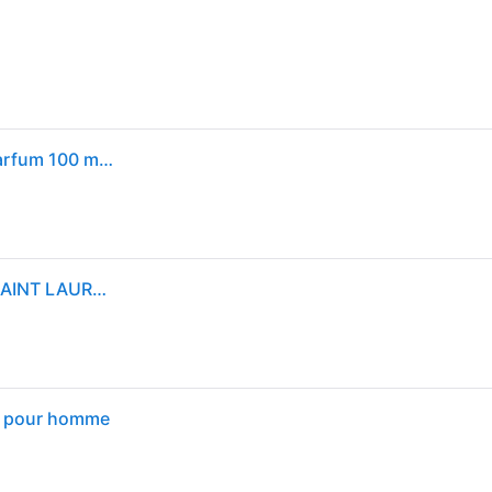
Yves Saint Laurent - MYSLF Rechargeable Eau de parfum 100 ml male
MYSLF - Eau de Parfum pour Homme-100ml YVES SAINT LAURENT
le pour homme