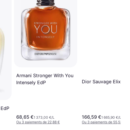
Armani Stronger With You
Dior Sauvage Elixir E
Intensely EdP
 EdP
68,65 €
166,59 €
1 373,00 €/L
1 665,90 €/L
Ou 3 paiements de 22,88 €
Ou 3 paiements de 55,53 €