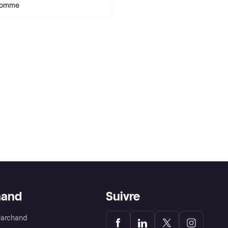
omme
hand
Suivre
Marchand