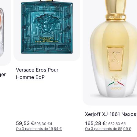
Versace Eros Pour
ger
Homme EdP
Xerjoff XJ 1861 Naxos
59,53 €
165,28 €
595,30 €/L
1 652,80 €/L
Ou 3 paiements de 19,84 €
Ou 3 paiements de 55,09 €