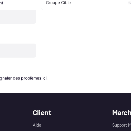
Groupe Cible
nt
H
ignaler des problèmes ici
.
Client
Marc
Aide
Support 