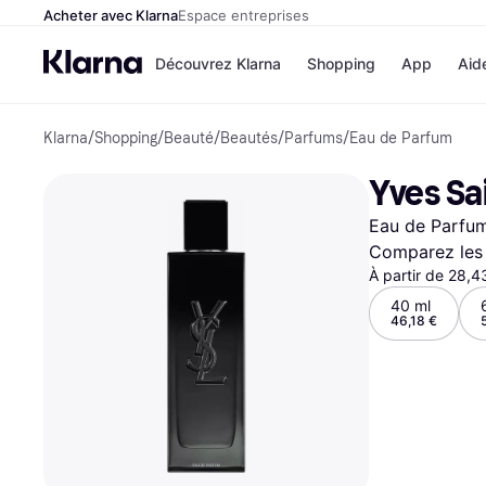
Acheter avec Klarna
Espace entreprises
Découvrez Klarna
Shopping
App
Aid
Klarna
/
Shopping
/
Beauté
/
Beautés
/
Parfums
/
Eau de Parfum
Options de paiem
Magasins
Toutes les options d
Cdiscoun
Yves Sa
paiement
Airbnb
Payer maintenant
Booking.
Eau de Parfu
Paiement en 3 fois
Temu
Paiement à 30 jours
JD Sport
Comparez les 
Klarna sur Apple Pa
À partir de 28,
40 ml
46,18 €
Voir tous les