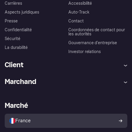
Carrières
Accessibilité
Aspects juridiques
Auto-Track
Presse
Contact
Confidentialité
Coordonnées de contact pour
les autorités
Sécurité
Gouvernance d’entreprise
La durabilité
Investor relations
Client
Aide
Réclamations
Marchand
Login
Protection contre la fraude
Support Marchand
Portail développeurs
L'appli shopping de Klarna
Paramètres de confidentialité
Portail Marchand
Statut opérationnel
Marché
Explorez les magasins
Votre droit de rétractation
Vendre avec Klarna
Plateformes et partenaires
Politique de protection de
l’acheteur Klarna
France