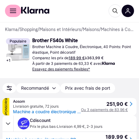
Acheter avec Klarna
Espace entreprises
Klarna
/
Shopping
/
Maisons et Intérieurs
/
Maisons
/
Machines à Coudre
Brother FS40s White
Populaire
Brother Machine à Coudre, Électronique, 40 Points: Point 
élastique, Point décoratif
Comparez les prix de
189,99 €
à
363,99 €
+
1
À partir de 3 paiements de 63,33 € avec
Essayez des paiements flexibles*
Recommandé
Prix avec frais de port
SPONSORISÉ
Aosom
251,90 €
Livraison gratuite
,
72 jours
Ou 3 paiements de 83,96 €
Machine a coudre électronique BROTHER FS40s - 40 points de couture - Enfile-aiguille automatique - Ecran LCD
Cdiscount
·
Prix le plus bas
Livraison 4,99 €
,
2-3 jours
189,99 €