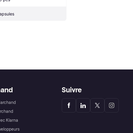
apsules
hand
Suivre
Marchand
archand
ec Klarna
éveloppeurs