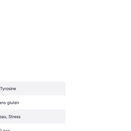
-Tyrosine
ans gluten
eau, Stress
0 pcs