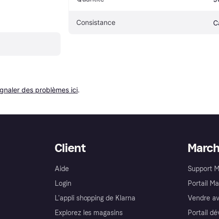
Consistance
C
ignaler des problèmes ici
.
Client
Marc
Aide
Support 
Login
Portail M
L'appli shopping de Klarna
Vendre av
Explorez les magasins
Portail d