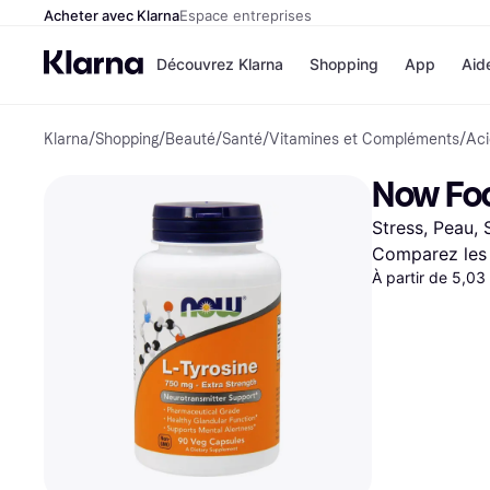
Acheter avec Klarna
Espace entreprises
Découvrez Klarna
Shopping
App
Aid
Klarna
/
Shopping
/
Beauté
/
Santé
/
Vitamines et Compléments
/
Ac
Options de paiem
Magasins
Toutes les options d
Cdiscoun
Now Foo
paiement
Airbnb
Payer maintenant
Booking.
Stress, Peau, 
Paiement en 3 fois
Temu
Paiement à 30 jours
JD Sport
Comparez les 
Klarna sur Apple Pa
À partir de 5,03
Voir tous les