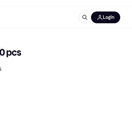
Login
lus d'informations
de bureau
u'est-ce que Klarna?
0 pcs
s
catégories