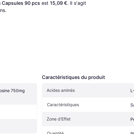
 Capsules 90 pcs
 est 
15,09 €
. Il s'agit 
ns.
Caractéristiques du produit
Acides aminés
osine 750mg 
L
Caractéristiques
S
Zone d'Effet
P
Quantité
9