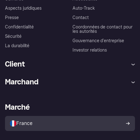
Aspects juridiques
Auto-Track
Presse
Contact
Confidentialité
Coordonnées de contact pour
les autorités
Sécurité
Gouvernance d’entreprise
La durabilité
Investor relations
Client
Aide
Réclamations
Marchand
Login
Protection contre la fraude
Support Marchand
Portail développeurs
L'appli shopping de Klarna
Paramètres de confidentialité
Portail Marchand
Statut opérationnel
Marché
Explorez les magasins
Votre droit de rétractation
Vendre avec Klarna
Plateformes et partenaires
Politique de protection de
l’acheteur Klarna
France