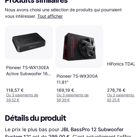
Produits similaires
Nous avons choisi une sélection de produits qui pourraient 
vous intéresser.
Tout afficher
HiFonics TDA2
Pioneer TS-WX130EA
Active Subwoofer 160
Pioneer TS-WX300A
W
11.81"
118,57 €
169,19 €
276,76 €
Ou 3 paiements de
Ou 3 paiements de
Ou 3 paiements 
39,52 €
56,39 €
92,25 €
Détails du produit
Le prix le plus bas pour 
JBL BassPro 12 Subwoofer 
System 12"
 est de 
299,00 €
. C'est actuellement l'offre 