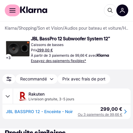
Acheter avec Klarna
Espace entreprises
Klarna
/
Shopping
/
Son et Vision
/
Audios pour bateau et voiture
/
Haut-parleurs pour Bateaux et Voitures
JBL BassPro 12 Subwoofer System 12"
Caissons de basses
Prix
299,00 €
À partir de 3 paiements de 99,66 € avec
+
3
Essayez des paiements flexibles*
Recommandé
Prix avec frais de port
Rakuten
Livraison gratuite
,
3-5 jours
299,00 €
JBL BASSPRO 12 - Enceinte - Noir
Ou 3 paiements de 99,66 €