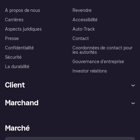
À propos de nous
Revendre
Carrières
Accessibilité
Aspects juridiques
Auto-Track
Presse
Contact
Confidentialité
Coordonnées de contact pour
les autorités
Sécurité
Gouvernance d’entreprise
La durabilité
Investor relations
Client
Aide
Réclamations
Marchand
Login
Protection contre la fraude
Support Marchand
Portail développeurs
L'appli shopping de Klarna
Paramètres de confidentialité
Portail Marchand
Statut opérationnel
Marché
Explorez les magasins
Votre droit de rétractation
Vendre avec Klarna
Plateformes et partenaires
Politique de protection de