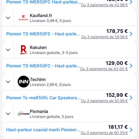
Pioneer TS-ME650FC Haut-parleurs marins (250W)
Ou 3 paiements de 42,98 €
Kaufland.fr
Livraison 3,99 €
,
5 jours
178,75 €
Pioneer TS-ME650FS - Haut-parleur audio marin
Ou 3 paiements de 59,58 €
Rakuten
Livraison gratuite
,
3-5 jours
129,00 €
Pioneer TS-ME650FC - Haut-parleur voiture coaxial à 2 voies de qualité marine (250 W) blanc
Ou 3 paiements de 43,00 €
Techinn
Livraison 2,99 €
,
9 jours
152,99 €
Pioneer Ts-me650fc Car Speakers Blanc 250W
Ou 3 paiements de 50,99 €
Pixmania
Livraison gratuite
,
5 jours
181,17 €
Haut-parleur coaxial marin Pioneer TS-ME650FC 250 W Blanc nacré - Neuf - Nacré
Ou 3 paiements de 60,39 €