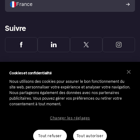
l’acheteur Klarna
France
Suivre
Cookies et confidentialité
Nous utilisons des cookies pour assurer le bon fonctionnement du
site web, personnaliser votre expérience et analyser votre navigation.
Nous partageons également des données avec nos partenaires
publicitaires. Vous pouvez gérer vos préférences ou retirer votre
consentement à tout moment.
Changer les réglages
Copyright © 2005-2026 Klarna Bank AB (publ). Headquarters: Stockholm, Sweden. All
rights reserved. Klarna Bank AB (publ). Sveavägen 46, 111 34 Stockholm. Organization
number: 556737-0431
Tout refuser
Tout autoriser