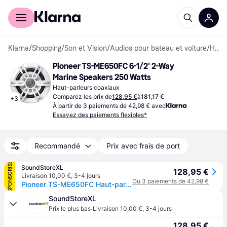
Acheter avec Klarna
Espace entreprises
Klarna
/
Shopping
/
Son et Vision
/
Audios pour bateau et voiture
/
Haut-parleurs pour Bateaux et Voitures
Pioneer TS-ME650FC 6-1/2' 2-Way 
Marine Speakers 250 Watts
Haut-parleurs coaxiaux
Comparez les prix de
128,95 €
à
181,17 €
+
3
À partir de 3 paiements de 42,98 € avec
Essayez des paiements flexibles*
Recommandé
Prix avec frais de port
SPONSORISÉ
SoundStoreXL
128,95 €
Livraison 10,00 €
,
3-4 jours
Ou 3 paiements de 42,98 €
Pioneer TS-ME650FC Haut-parleurs marins (250W)
SoundStoreXL
·
Prix le plus bas
Livraison 10,00 €
,
3-4 jours
128,95 €