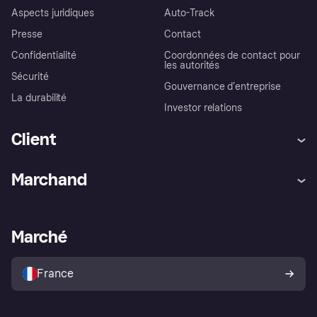
Aspects juridiques
Auto-Track
Presse
Contact
Confidentialité
Coordonnées de contact pour
les autorités
Sécurité
Gouvernance d’entreprise
La durabilité
Investor relations
Client
Aide
Réclamations
Marchand
Login
Protection contre la fraude
Support Marchand
Portail développeurs
L'appli shopping de Klarna
Paramètres de confidentialité
Portail Marchand
Statut opérationnel
Marché
Explorez les magasins
Votre droit de rétractation
Vendre avec Klarna
Plateformes et partenaires
Politique de protection de
l’acheteur Klarna
France