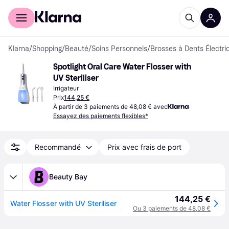
Acheter avec Klarna
Espace entreprises
Klarna
/
Shopping
/
Beauté
/
Soins Personnels
/
Brosses à Dents Électriq
Spotlight Oral Care Water Flosser with 
UV Steriliser
Irrigateur
Prix
144,25 €
À partir de 3 paiements de 48,08 € avec
Essayez des paiements flexibles*
Recommandé
Prix avec frais de port
Beauty Bay
144,25 €
Water Flosser with UV Steriliser
Ou 3 paiements de 48,08 €