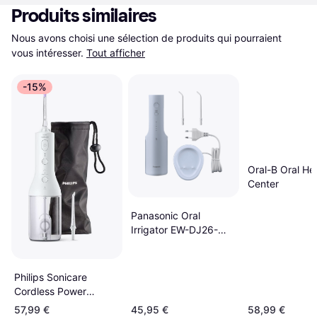
Produits similaires
Nous avons choisi une sélection de produits qui pourraient 
vous intéresser.
Tout afficher
-15%
Oral-B Oral He
Center
Panasonic Oral
Irrigator EW-DJ26-
A303
Philips Sonicare
Cordless Power
Flosser HX3826
57,99 €
45,95 €
58,99 €